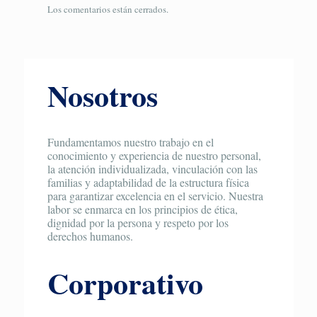
Los comentarios están cerrados.
Nosotros
Fundamentamos nuestro trabajo en el
conocimiento y experiencia de nuestro personal,
la atención individualizada, vinculación con las
familias y adaptabilidad de la estructura física
para garantizar excelencia en el servicio. Nuestra
labor se enmarca en los principios de ética,
dignidad por la persona y respeto por los
derechos humanos.
Corporativo