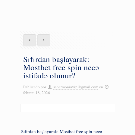
Sıfırdan başlayarak:
Mostbet free spin necə
istifadə olunur?
Publicado por
seoarmoniavip@gmail.com
en
febrero 18, 2026
Sıfırdan başlayarak: Mostbet free spin necə