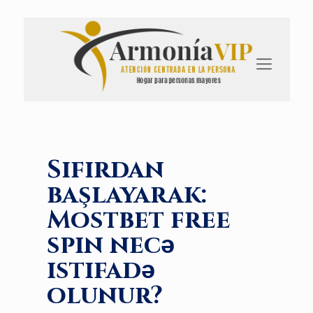
Sıfırdan
başlayarak:
Mostbet free
spin necə
istifadə
olunur?