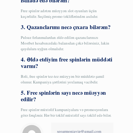
istifadə edə bilərəm?
Free spinlər adətən müəyyən slot oyunları üçün
keçərlidir. Seçilmiş promo təkliflərindən asılıdır.
3. Qazanclarımı necə çıxara bilərəm?
Pulsuz fırlanmalardan əldə edilən qazanclarınızı
Mostbet hesabınızdakı balansdan çəkə bilərsiniz, lakin
qaydalara uyğun olmalıdır.
4. Əldə etdiyim free spinlərin müddəti
varmı?
Bəli, free spinlər tez-tez müəyyən bir müddətə şamil
olunur. Kampaniya şərtlərini yoxlamaq vacibdir.
5. Free spinlərin sayı necə müəyyən
edilir?
Free spinlər müxtəlif kampaniyalara və promosyonlara
görə fərqlənir. Hər bir təklif müxtəlif sayı təklif edə bilər.
seoarmoniavip@gmail.com