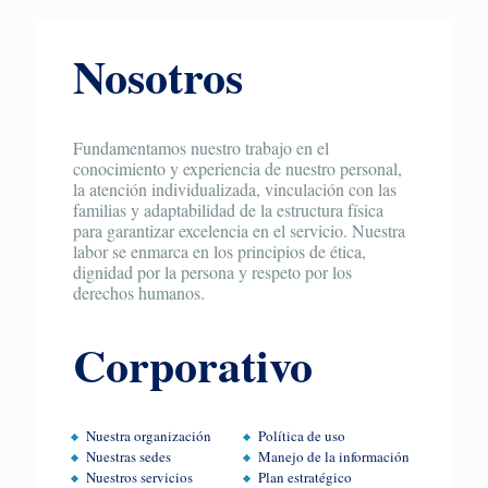
Nosotros
Fundamentamos nuestro trabajo en el
conocimiento y experiencia de nuestro personal,
la atención individualizada, vinculación con las
familias y adaptabilidad de la estructura física
para garantizar excelencia en el servicio. Nuestra
labor se enmarca en los principios de ética,
dignidad por la persona y respeto por los
derechos humanos.
Corporativo
Nuestra organización
Política de uso
Nuestras sedes
Manejo de la información
Nuestros servicios
Plan estratégico