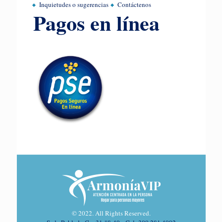
Inquietudes o sugerencias
Contáctenos
Pagos en línea
© 2022. All Rights Reserved.