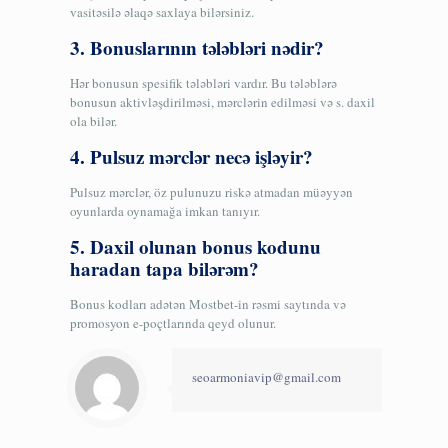
vasitəsilə əlaqə saxlaya bilərsiniz.
3. Bonuslarının tələbləri nədir?
Hər bonusun spesifik tələbləri vardır. Bu tələblərə
bonusun aktivləşdirilməsi, mərclərin edilməsi və s. daxil
ola bilər.
4. Pulsuz mərclər necə işləyir?
Pulsuz mərclər, öz pulunuzu riskə atmadan müəyyən
oyunlarda oynamağa imkan tanıyır.
5. Daxil olunan bonus kodunu
haradan tapa bilərəm?
Bonus kodları adətən Mostbet-in rəsmi saytında və
promosyon e-poçtlarında qeyd olunur.
seoarmoniavip@gmail.com