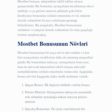
Mostbet bonusu, müştərilərə təklif edilən xüsusi
qazanclardır. Bu bonuslar, oyunçuların hesablarına əlavə
məbləğ və ya pulsuz mərclər şəklində gələ bilər.
İstədiyiniz bonusdan istifadə etməzdən əvvəl, müştəri
dəstək xidmətləri ilə necə etkileşim qurmağı
bilməlisiniz. Bu məqalədə, Mostbet bonusunun
istifadəsi və müştəri dəstək xidmətləri ilə olan qarşılıqlı
təsirini araşdıracağıq.
Mostbet Bonusunun Növləri
Mostbet bonusunun bir neçə növü mövcuddur və hər
biri oyunçuların təcrübəsini daha da artırmaq məqsədini
güdür. Bu bonusların anlayışı, oyunçuların həm yeni,
həm də mövcud müştərilərə təklif olunan müxtəlif
üstünlüklərdən istifadə etmələrini təmin edir. Aşağıdakı
bonus növləri haqqında daha ətraflı məlumat veririk:
Qaçan Bonus: İlk depozit etdikdə verilən bonus.
Pulsuz Mərclər: Oyunçuların müəyyən oyunlarda
risk olmadan oynamağa imkan tanıyan pulsuz
mərclər.
Qayıdış Bonusları: Öz oyun xərclərinizin bir