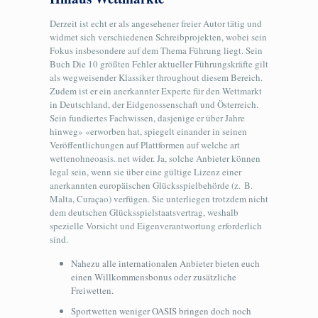
Derzeit ist echt er als angesehener freier Autor tätig und
widmet sich verschiedenen Schreibprojekten, wobei sein
Fokus insbesondere auf dem Thema Führung liegt. Sein
Buch Die 10 größten Fehler aktueller Führungskräfte gilt
als wegweisender Klassiker throughout diesem Bereich.
Zudem ist er ein anerkannter Experte für den Wettmarkt
in Deutschland, der Eidgenossenschaft und Österreich.
Sein fundiertes Fachwissen, dasjenige er über Jahre
hinweg» «erworben hat, spiegelt einander in seinen
Veröffentlichungen auf Plattformen auf welche art
wettenohneoasis. net wider. Ja, solche Anbieter können
legal sein, wenn sie über eine gültige Lizenz einer
anerkannten europäischen Glücksspielbehörde (z. B.
Malta, Curaçao) verfügen. Sie unterliegen trotzdem nicht
dem deutschen Glücksspielstaatsvertrag, weshalb
spezielle Vorsicht und Eigenverantwortung erforderlich
sind.
Nahezu alle internationalen Anbieter bieten euch
einen Willkommensbonus oder zusätzliche
Freiwetten.
Sportwetten weniger OASIS bringen doch noch