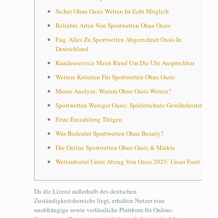
Sicher Ohne Oasis Wetten Ist Echt Möglich
Beliebte Arten Von Sportwetten Ohne Oasis
Faq: Alles Zu Sportwetten Abgerechnet Oasis In
Deutschland
Kundenservice Meist Rund Um Die Uhr Ansprechbar
Weitere Kriterien Für Sportwetten Ohne Oasis
Meine Analyse: Warum Ohne Oasis Wetten?
Sportwetten Weniger Oasis: Spielerschutz Gewährleistet?
Erste Einzahlung Tätigen
Was Bedeutet Sportwetten Ohne Beauty?
Die Online Sportwetten Ohne Oasis & Märkte
Wettanbieter Unter Abzug Von Oasis 2025: Unser Fazit
Da die Lizenz außerhalb des deutschen
Zuständigkeitsbereichs liegt, erhalten Nutzer eine
unabhängige sowie verlässliche Plattform für Online-