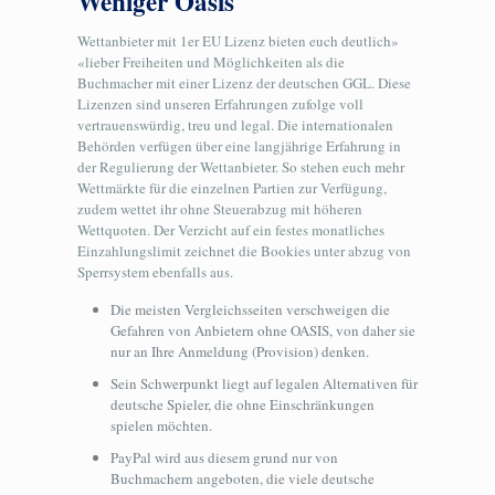
Weniger Oasis
Wettanbieter mit 1er EU Lizenz bieten euch deutlich»
«lieber Freiheiten und Möglichkeiten als die
Buchmacher mit einer Lizenz der deutschen GGL. Diese
Lizenzen sind unseren Erfahrungen zufolge voll
vertrauenswürdig, treu und legal. Die internationalen
Behörden verfügen über eine langjährige Erfahrung in
der Regulierung der Wettanbieter. So stehen euch mehr
Wettmärkte für die einzelnen Partien zur Verfügung,
zudem wettet ihr ohne Steuerabzug mit höheren
Wettquoten. Der Verzicht auf ein festes monatliches
Einzahlungslimit zeichnet die Bookies unter abzug von
Sperrsystem ebenfalls aus.
Die meisten Vergleichsseiten verschweigen die
Gefahren von Anbietern ohne OASIS, von daher sie
nur an Ihre Anmeldung (Provision) denken.
Sein Schwerpunkt liegt auf legalen Alternativen für
deutsche Spieler, die ohne Einschränkungen
spielen möchten.
PayPal wird aus diesem grund nur von
Buchmachern angeboten, die viele deutsche