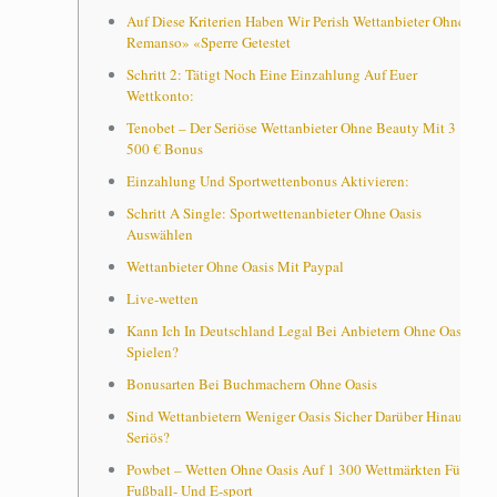
Auf Diese Kriterien Haben Wir Perish Wettanbieter Ohne
Remanso» «Sperre Getestet
Schritt 2: Tätigt Noch Eine Einzahlung Auf Euer
Wettkonto:
Tenobet – Der Seriöse Wettanbieter Ohne Beauty Mit 3
500 € Bonus
Einzahlung Und Sportwettenbonus Aktivieren:
Schritt A Single: Sportwettenanbieter Ohne Oasis
Auswählen
Wettanbieter Ohne Oasis Mit Paypal
Live-wetten
Kann Ich In Deutschland Legal Bei Anbietern Ohne Oasis
Spielen?
Bonusarten Bei Buchmachern Ohne Oasis
Sind Wettanbietern Weniger Oasis Sicher Darüber Hinaus
Seriös?
Powbet – Wetten Ohne Oasis Auf 1 300 Wettmärkten Für
Fußball- Und E-sport