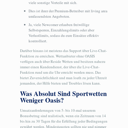
viele sonstige Vorteile mit sich.
Dies ist ihrer der Premium-Betreiber mit living area
umfassendsten Angeboten.
Ja, viele Newcomer erlauben freiwillige
Selbstsperren, Einzahlungslimits oder aber
Verlustlimits, sodass du eure Einsätze effektiv
kontrolliert.
Darüber hinaus ist meistens das Support über Live-Chat-
Funktion zu erreichen. Wettanbieter ohne OASIS
verfügen auch über Reside Wetten und besitzen nahezu
immer einen Kundendienst, der über die Live-Chat-
Funktion rund um die Uhr erreicht werden muss. Das
bietet Zuversichtlichkeit und man loath zu jeder Uhrzeit
jemanden, der Hilfe bieten und Troubles lösen kann.
Was Absolut Sind Sportwetten
Weniger Oasis?
Umsatzanforderungen von 5- bis 10-mal unserem
Bonusbetrag sind realistisch, wenn ein Zeitraum von 14
bis hin zu 30 Tagen für die Erfüllung jeder Bedingungen
gewährt werden. Mindestquoten sollten nie und nimmer