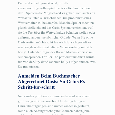
Deutschland eingesetzt wird, um die
verantwortungsvolle Spielpraxis zu fördern. Es dient
dazu, Spielern die Möglichkeit zu geben, sich auch von
Wettaktivitäten auszuschließen, um problematisches
Wettverhalten zu bekämpfen. Manche Spieler möchten
gleich vielleicht auf das Oasis-System verzichten, weil
sie die Test über ihr Wettverhalten behalten wollen oder
aufgrund anderer persönlicher Gründe. Wenn Sie ohne
Oasis wetten möchten, ist fue wichtig, sich gezielt zu
machen, dass dies zusätzliche Verantwortung mit sich
bringt. Unter der Regie des Riesen Martin Scorsese mit
seinem epischen Thriller The particular Irishman wurde
fue von der Jury der Akademie belly aufgenommen, was
Sie tun müssen.
Anmelden Beim Buchmacher
Abgerechnet Oasis: So Gehts Es
Schritt-für-schritt
Neukunden profitieren zusammenfassend von einem
großzügigen Bonusangebot. Die dazugehörigen
Umsatzbedingungen sind immer wieder so gestaltet,
wenn auch Anfänger sehr gute Chancen haben, jene