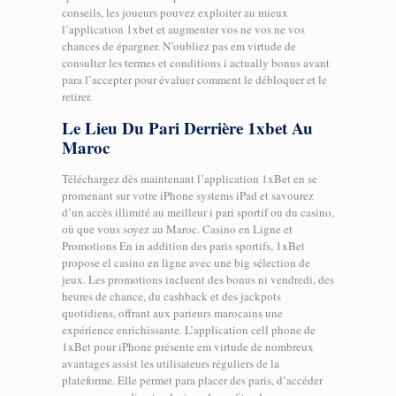
conseils, les joueurs pouvez exploiter au mieux
l’application 1xbet et augmenter vos ne vos ne vos
chances de épargner. N’oubliez pas em virtude de
consulter les termes et conditions i actually bonus avant
para l’accepter pour évaluer comment le débloquer et le
retirer.
Le Lieu Du Pari Derrière 1xbet Au
Maroc
Téléchargez dès maintenant l’application 1xBet en se
promenant sur votre iPhone systems iPad et savourez
d’un accès illimité au meilleur i pari sportif ou du casino,
où que vous soyez au Maroc. Casino en Ligne et
Promotions En in addition des paris sportifs, 1xBet
propose el casino en ligne avec une big sélection de
jeux. Les promotions incluent des bonus ni vendredi, des
heures de chance, du cashback et des jackpots
quotidiens, offrant aux parieurs marocains une
expérience enrichissante. L’application cell phone de
1xBet pour iPhone présente em virtude de nombreux
avantages assist les utilisateurs réguliers de la
plateforme. Elle permet para placer des paris, d’accéder