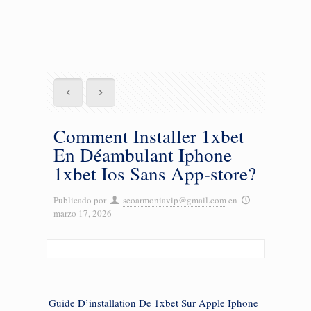
Comment Installer 1xbet
En Déambulant Iphone
1xbet Ios Sans App-store?
Publicado por
seoarmoniavip@gmail.com
en
marzo 17, 2026
Guide D’installation De 1xbet Sur Apple Iphone