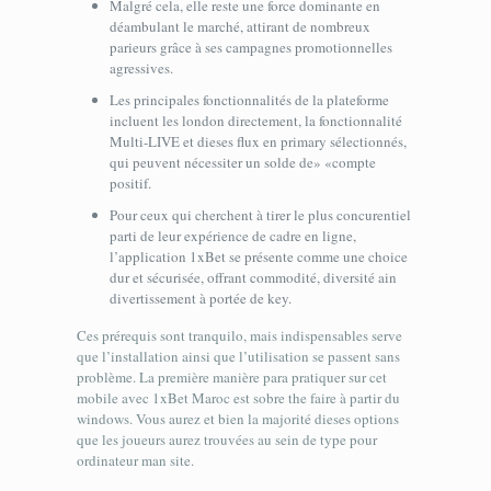
Malgré cela, elle reste une force dominante en
déambulant le marché, attirant de nombreux
parieurs grâce à ses campagnes promotionnelles
agressives.
Les principales fonctionnalités de la plateforme
incluent les london directement, la fonctionnalité
Multi-LIVE et dieses flux en primary sélectionnés,
qui peuvent nécessiter un solde de» «compte
positif.
Pour ceux qui cherchent à tirer le plus concurentiel
parti de leur expérience de cadre en ligne,
l’application 1xBet se présente comme une choice
dur et sécurisée, offrant commodité, diversité ain
divertissement à portée de key.
Ces prérequis sont tranquilo, mais indispensables serve
que l’installation ainsi que l’utilisation se passent sans
problème. La première manière para pratiquer sur cet
mobile avec 1xBet Maroc est sobre the faire à partir du
windows. Vous aurez et bien la majorité dieses options
que les joueurs aurez trouvées au sein de type pour
ordinateur man site.