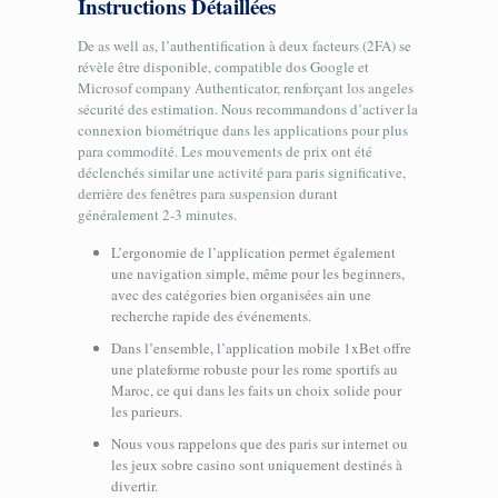
Instructions Détaillées
De as well as, l’authentification à deux facteurs (2FA) se
révèle être disponible, compatible dos Google et
Microsof company Authenticator, renforçant los angeles
sécurité des estimation. Nous recommandons d’activer la
connexion biométrique dans les applications pour plus
para commodité. Les mouvements de prix ont été
déclenchés similar une activité para paris significative,
derrière des fenêtres para suspension durant
généralement 2-3 minutes.
L’ergonomie de l’application permet également
une navigation simple, même pour les beginners,
avec des catégories bien organisées ain une
recherche rapide des événements.
Dans l’ensemble, l’application mobile 1xBet offre
une plateforme robuste pour les rome sportifs au
Maroc, ce qui dans les faits un choix solide pour
les parieurs.
Nous vous rappelons que des paris sur internet ou
les jeux sobre casino sont uniquement destinés à
divertir.