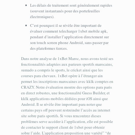
Les délais de traitement sont généralement rapides
(souvent instantanés pour des portefeuilles
électroniques).
C’est pourquoi il se révèle être important de
évaluer comment telecharger 1xbet mobile apk,
pendant d’installer l’application directement sur
son touch screen phone Android, sans passer par
des plateformes tierces.
Dans notre analyse de 1xBet Maroc, nous avons testé ses
fonctionnalités adaptées aux parieurs sportifs marocains,
sumado a compris le sports, le cricket ainsi que les
courses para chevaux. 1xBet opère à l’étranger ain
permet les inscriptions marocaines avec kklk comptes en
CRAZY. Notre évaluation montre des options para paris
en direct robustes, une fonctionnalité Guess Builder, et
kklk applications mobiles dédiées pour iOS ainsi que
Android. Il se révèle être important para noter que
certains pays off peuvent restreindre l’accès au internet
site sobre paris sportifs. Si vous rencontrez dieses
problèmes serve accéder à l’application, elle est possible
de contacter le support client de 1xbet pour obtenir
sobre l’aide. L’application proposition une variété” “de