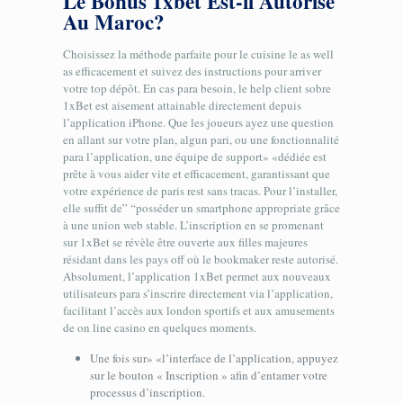
Le Bonus 1xbet Est-il Autorisé
Au Maroc?
Choisissez la méthode parfaite pour le cuisine le as well
as efficacement et suivez des instructions pour arriver
votre top dépôt. En cas para besoin, le help client sobre
1xBet est aisement attainable directement depuis
l’application iPhone. Que les joueurs ayez une question
en allant sur votre plan, algun pari, ou une fonctionnalité
para l’application, une équipe de support» «dédiée est
prête à vous aider vite et efficacement, garantissant que
votre expérience de paris rest sans tracas. Pour l’installer,
elle suffit de” “posséder un smartphone appropriate grâce
à une union web stable. L’inscription en se promenant
sur 1xBet se révèle être ouverte aux filles majeures
résidant dans les pays off où le bookmaker reste autorisé.
Absolument, l’application 1xBet permet aux nouveaux
utilisateurs para s’inscrire directement via l’application,
facilitant l’accès aux london sportifs et aux amusements
de on line casino en quelques moments.
Une fois sur» «l’interface de l’application, appuyez
sur le bouton « Inscription » afin d’entamer votre
processus d’inscription.