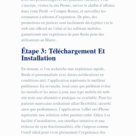
s’inscrire, visitez la site Promo, suivez le chiffre d’affaires
dans votre Profil → Compte Bonus, et surveillez les
estimation à rebours d’expiration. De plus, des
promotions en justices sont facilement décryptées via le
web-site officiel de 1xbet et les software mobiles,
garantissant une expérience de pari fluide pour des
utilisateurs au Maroc.
Étape 3: Téléchargement Et
Installation
En résumé, si l’on recherche une expérience rapide,
fluide et personnalisée avec dieses notifications en
conditions réel, l’application représente le meilleur
préférence. En revanche, load ceux qui préfèrent éviter
les installs et les mises à jour, una type mobile du web-
site reste une alternative pratique ou available. Pour les
parieurs marocains souhaitant allier flexibilité, sécurité
ainsi que performance, l’application 1xBet sur iPhone
représente une solution sobre premier ordre. Grâce à sa
facilité d’installation, son interface intuitive et una
richesse de syns fonctionnalités, elle s’impose comme
l’outil idéal pour vivre pleinement l’expérience des