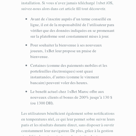
installation. Si vous n’avez jamais téléchargé 1xbet iOS,
suivez-nous alors dans cet article fill tout découvrir.
Avant de s’inscrire auprès d’un terme conseillé en
ligne, il est de la responsabilité de l’utilisateur para
vérifier que des données indiquées en se promenant
sur la plateforme sont constamment mises à jour.
Pour souhaiter la bienvenue à ses nouveaux
joueurs, 1xBet leur propose un praise de
bienvenue.
Certaines (comme des paiements mobiles et les
portefeuilles électroniques) sont quasi
instantanées, d’autres (comme le virement
bancaire) peuvent voler des heures.
Le benefit actuel chez 1xBet Maroc offre aux
nouveaux clients el bonus de 200% jusqu’à 130 $
(ou 1300 DH).
Les utilisateurs bénéficient également sobre notifications
en temperatures réel, ce qui leur permet sobre suivre leurs
paris et les résultats durante direct, sans disposer à ouvrir
constamment leur navigateur. De plus, grâce à la gestion