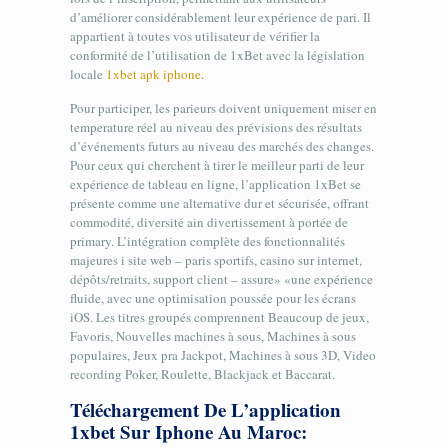
d’améliorer considérablement leur expérience de pari. Il
appartient à toutes vos utilisateur de vérifier la
conformité de l’utilisation de 1xBet avec la législation
locale
1xbet apk iphone
.
Pour participer, les parieurs doivent uniquement miser en
temperature réel au niveau des prévisions des résultats
d’événements futurs au niveau des marchés des changes.
Pour ceux qui cherchent à tirer le meilleur parti de leur
expérience de tableau en ligne, l’application 1xBet se
présente comme une alternative dur et sécurisée, offrant
commodité, diversité ain divertissement à portée de
primary. L’intégration complète des fonctionnalités
majeures i site web – paris sportifs, casino sur internet,
dépôts/retraits, support client – assure» «une expérience
fluide, avec une optimisation poussée pour les écrans
iOS. Les titres groupés comprennent Beaucoup de jeux,
Favoris, Nouvelles machines à sous, Machines à sous
populaires, Jeux pra Jackpot, Machines à sous 3D, Video
recording Poker, Roulette, Blackjack et Baccarat.
Téléchargement De L’application
1xbet Sur Iphone Au Maroc: