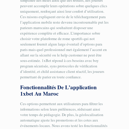
simplifiée des mises ainsi que des retraits, des joueurs
peuvent accomplir leurs opérations sobre quelques clics
uniquement, renforçant ainsi leur confort d’utilisation.
Ces raisons expliquent envie de le téléchargement para
l’application mobile reste devenu incontournable put les
parieurs marocains qui souhaitent disposer une
expérience complète et efficace. L’importance sobre
choisir votre plateforme de rome sportifs qui not
seulement fournit algun large éventail d’options para
paris mais quel professionnel met également l’accent en
allant sur la sécurité ou le help customer ne peut être
sous-estimée. 1xBet répond à ces besoins avec boy
program sécurisée, syns protocoles de vérification
d’identité, et child assistance client réactif, les joueurs
permettant de parier en toute confiance.
Fonctionnalités De L’application
1xbet Au Maroc
Ces options permettent aux utilisateurs para filtrer les
informations selon leurs préférences, réduisant ainsi
votre temps de pédagogie. De plus, la géolocalisation
automatique ajuste les promotions et les cotes aux
événements locaux. Nous avons testé les fonctionnalités