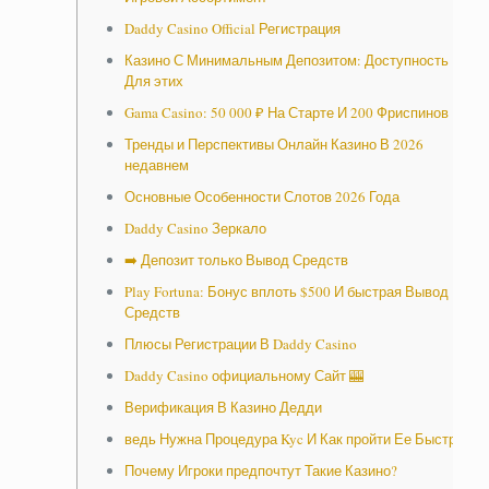
Daddy Casino Official Регистрация
Казино С Минимальным Депозитом: Доступность
Для этих
Gama Casino: 50 000 ₽ На Старте И 200 Фриспинов
Тренды и Перспективы Онлайн Казино В 2026
недавнем
Основные Особенности Слотов 2026 Года
Daddy Casino Зеркало
➡️ Депозит только Вывод Средств
Play Fortuna: Бонус вплоть $500 И быстрая Вывод
Средств
Плюсы Регистрации В Daddy Casino
Daddy Casino официальному Сайт 🎰
Верификация В Казино Дедди
ведь Нужна Процедура Kyc И Как пройти Ее Быстро?
Почему Игроки предпочтут Такие Казино?