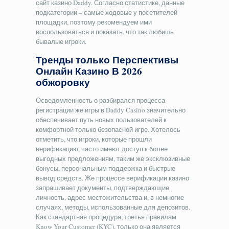
сайт казино Daddy. Согласно статистике, данные
подкатегории – самые ходовые у посетителей
площадки, поэтому рекомендуем ими
воспользоваться и показать, что так любишь
бывалые игроки.
Тренды только Перспективы
Онлайн Казино В 2026
обжоровку
Осведомленность о разбирался процесса
регистрации же игры в Daddy Casino значительно
обеспечивает путь новых пользователей к
комфортной только безопасной игре. Хотелось
отметить, что игроки, которые прошли
верификацию, часто имеют доступ к более
выгодных предложениям, таким же эксклюзивные
бонусы, персональным поддержка и быстрые
вывод средств. Же процессе верификации казино
запрашивает документы, подтверждающие
личность, адрес местожительства и, в немногие
случаях, методы, использованные для депозитов.
Как стандартная процедура, третья правилам
Know Your Customer (KYC), только она является