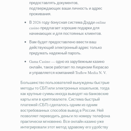
предоставлять документов,
подтверждающих ваши личность и адрес
проживания.
В 2026 году бонусная система Дэдди online
casino предлагает хорошие подарки для
начинающих и для постоянных клиентов.
Вам будет предоставлено ввести ваш
действующий электронный адрес только
придумать надежный пароль.
Gama Casino — одно из зарубежным казино
онлайн, такое работает по лицензии Кюрасао
и управляется компанией Traflow Media N. V.
Большинство пользователей вынуждены быстрые
методы то СБП или электронных кошельков, тогда
как крупные суммы иногда выводят на банковские
карты или в криптовалюте. Система быстрый
платежей (СБП) сделалось одним из одним
востребованных способов вывод в России. Ней
позволяет переводить деньги по номеру телефона
практически мгновенно. Все онлайн-казино уже
интегрировали этот метод здравому его удобству