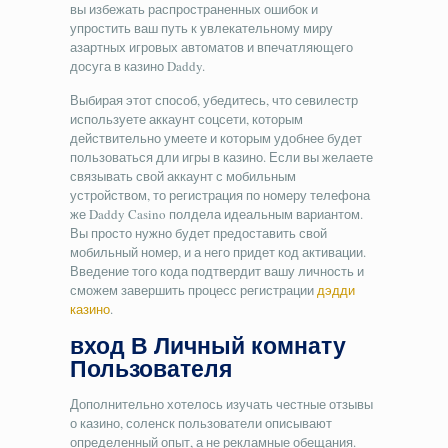
вы избежать распространенных ошибок и
упростить ваш путь к увлекательному миру
азартных игровых автоматов и впечатляющего
досуга в казино Daddy.
Выбирая этот способ, убедитесь, что севилестр
используете аккаунт соцсети, которым
действительно умеете и которым удобнее будет
пользоваться дли игры в казино. Если вы желаете
связывать свой аккаунт с мобильным
устройством, то регистрация по номеру телефона
же Daddy Casino полдела идеальным вариантом.
Вы просто нужно будет предоставить свой
мобильный номер, и а него придет код активации.
Введение того кода подтвердит вашу личность и
сможем завершить процесс регистрации
дэдди
казино
.
вход В Личный комнату
Пользователя
Дополнительно хотелось изучать честные отзывы
о казино, соленск пользователи описывают
определенный опыт, а не рекламные обещания.