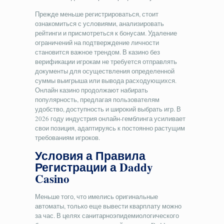
Прежде меньше регистрироваться, стоит
ознакомиться с условиями, анализировать
рейтинги и присмотреться к бонусам. Удаление
ограничений на подтверждение личности
становится важное трендом. В казино без
верификации игрокам не требуется отправлять
документы для осуществления определенной
суммы выигрыша или вывода расходующихся.
Онлайн казино продолжают набирать
популярность, предлагая пользователям
удобство, доступность и широкий выбрать игр. В
2026 году индустрия онлайн-гемблинга усиливает
свои позиция, адаптируясь к постоянно растущим
требованиям игроков.
Условия а Правила
Регистрации а Daddy
Casino
Меньше того, что имелись оригинальные
автоматы, только еще вывести кварплату можно
за час. В целях санитарноэпидемиологического