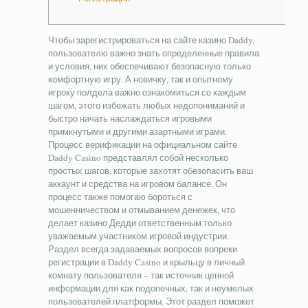
Чтобы зарегистрироваться на сайте казино Daddy,
пользователю важно знать определенные правила
и условия, них обеспечивают безопасную только
комфортную игру. А новичку, так и опытному
игроку полдела важно ознакомиться со каждым
шагом, этого избежать любых недопониманий и
быстро начать наслаждаться игровыми
примкнутыми и другими азартными играми.
Процесс верификации на официальном сайте
Daddy Casino представлял собой несколько
простых шагов, которые захотят обезопасить ваш
аккаунт и средства на игровом балансе. Он
процесс также помогаю бороться с
мошенничеством и отмыванием денежек, что
делает казино Дедди ответственным только
уважаемым участником игровой индустрии.
Раздел всегда задаваемых вопросов вопреки
регистрации в Daddy Casino и крыльцу в личный
комнату пользователя – так источник ценной
информации для как подопечных, так и неумелых
пользователей платформы. Этот раздел поможет