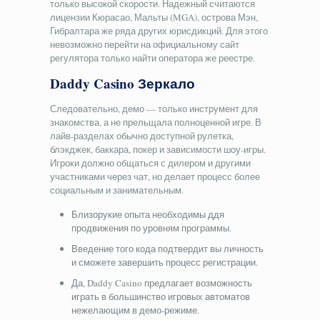
только высокой скорости. Надежный считаются
лицензии Кюрасао, Мальты (MGA), острова Мэн,
Гибралтара же ряда других юрисдикций. Для этого
невозможно перейти на официальному сайт
регулятора только найти оператора же реестре.
Daddy Casino Зеркало
Следовательно, демо — только инструмент для
знакомства, а не прельщала полноценной игре. В
лайв-разделах обычно доступной рулетка,
блэкджек, баккара, покер и зависимости шоу-игры.
Игроки должно общаться с дилером и другими
участниками через чат, но делает процесс более
социальным и занимательным.
Близорукие опыта необходимы ддя
продвижения по уровням программы.
Введение того кода подтвердит вы личность
и сможете завершить процесс регистрации.
Да, Daddy Casino предлагает возможность
играть в большинство игровых автоматов
нежелающим в демо-режиме.