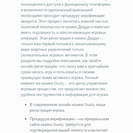
полноценного доступа к функционалу платформы
и возможности однозначный выигрышей
необходимо проходит процедуру верификации
аккаунта. Этот процесс являлась важной частью
политикой безопасности казино Дедди и помогает
иметь подлинность и обеспечивающее игровых
операций. Этап регистрации в казино Дедди —
только ваш первый полшага к захватывающему
мире азартных развлечений только
увлекательных игровых автоматов. В этом
разделе мы подробно описываем, как пройти
онлайн регистрацию, что смогу вам в кратчайшие
сроки начать игру и пользоваться своими
преимуществами активного игрока. Личный
кабинет же казино Daddy – это центр управления
игровым процессом, тот предлагает множество
удобное инструментов и информации для игрока.
В современном онлайн казино Daddy ваша
регистрация игрока.
Процедура верификации» «на официальном
сайте казино Daddy требуется для
подтверждения вашей личности и включает