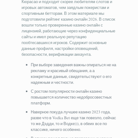
Кюрасао и подходит скорее любителям слотов и
игровых автоматов, чем заядлым покеристам и
спортивным бетторам. В этом материале мы
подготовили рейтинг казино онлайн 2026. В список
вошли только проверенные казино онлайн с
лицензией, работающие через конфиденциальные
сайты и имел реальную репутацию
пообтесавшихся игроков. Содержит основные
данные профиля, настройки оповещений,
безопасности, верификации аккаунта.
При выборе заведения важны опираться не на
рекламу и красивый обещания, а а
конкретные данные, свидетельствуют о его
надежным и честности.
С ростом популярности онлайн казино
повышается количество недобросовестных
платформ.
Наверное покуда лучшее казино 2023 года,
разве что в Vodka Bet еще так повезло, сейчас
то же Дэдди, то и Водке))), в обеих все по
классике, ничего особенно.