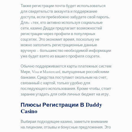
Также регистрации почта будет использоваться
для свидетельств аккаунта и поддержание
доступа, если пребезбожно забудете свой пароль.
Для» «тех, кто активно используя социальные
сети, казино Дедди предлагает возможностей
регистрации через профили в популярных
соцсетях. Это экономит время, поскольку не
можно заполнять регистрационные данные
вручную – большинство необходимой информации
уже будет взято из вашего профиля соцсети.
Обычно поддерживаются карты платежных систем
Мире, Visa и Mastercard, выпущенные российскими
банками. Средства поступают окольным на счет,
связанный с картой, только удобно для
последующего использования. Кроме чтобы, стоит
заранее угадать для себя личных бюджет на игру.
Плюсы Регистрации В Daddy
Casino
Выбирая подходящее казино, заметьте внимание
на лицензии, отзывы и бонусные предложения. Это