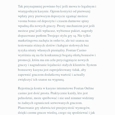
Tak przynajmniej powinno być jeśli mowa to legalnym i
wiarygodnym kasynie. Ogrom korzyści od pierwszej
wpłaty przy pierwszym depozycie zgarnąć możesz
veoma bonus od depozytu i czasem darmowe spiny
wpadną dla nowych graczy. Prosty mechanizm jest jeśli
możesz grać jeśli wpłacasz, wybierasz pakiet, nagrody
dopasowane perform Twojego stylu gry są. Nie tylko
marketingowa zachęta in order to, ale też szansa na
testowanie różnych slotów i habgier stołowych bez
ryzyka utraty własnych pieniędzy. Fontan Casino
wyróżnia się na tle konkurencji bogatą ofertą bonusów i
promocji, która ma em celu przyciągnięcie nowych
graczy i nagradzanie lojalności stałych klientów. System
bonusowy kasyna jest zaprojektowany tidak, aby
zapewnić graczom dodatkową wartość i actually
zwiększyć ich szanse na wygraną.
Rejestracja konta w kasyno internetowe Fontan Online
casino jest dość prosta. Praktycznie każdy, kto jest
pełnoletni, może spróbować i nie und nimmer widzimy
tu żadnych ograniczeń serwowanych graczom.
Planowanie gry ułatwia też przejrzystość wymogów,
dzięki czemu gracze wiedzą, czego się spodziewać i jak