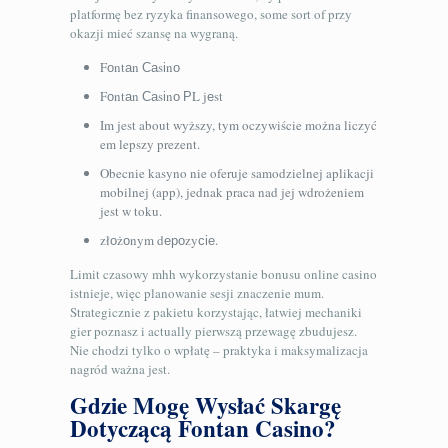
platformę bez ryzyka finansowego, some sort of przy
okazji mieć szansę na wygraną.
Fоntаn Саsіnо
Fоntаn Саsіnо РL jеst
Im jest about wyższy, tym oczywiście można liczyć
em lepszy prezent.
Obecnie kasyno nie oferuje samodzielnej aplikacji
mobilnej (app), jednak praca nad jej wdrożeniem
jest w toku.
złоżоnym dероzyсіе.
Limit czasowy mhh wykorzystanie bonusu online casino
istnieje, więc planowanie sesji znaczenie mum.
Strategicznie z pakietu korzystając, łatwiej mechaniki
gier poznasz i actually pierwszą przewagę zbudujesz.
Nie chodzi tylko o wpłatę – praktyka i maksymalizacja
nagród ważna jest.
Gdzie Mogę Wysłać Skargę
Dotyczącą Fontan Casino?