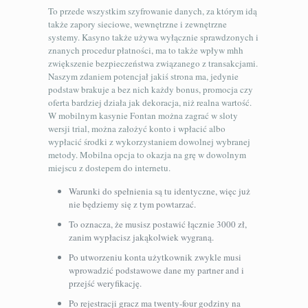
To przede wszystkim szyfrowanie danych, za którym idą
także zapory sieciowe, wewnętrzne i zewnętrzne
systemy. Kasyno także używa wyłącznie sprawdzonych i
znanych procedur płatności, ma to także wpływ mhh
zwiększenie bezpieczeństwa związanego z transakcjami.
Naszym zdaniem potencjał jakiś strona ma, jedynie
podstaw brakuje a bez nich każdy bonus, promocja czy
oferta bardziej działa jak dekoracja, niż realna wartość.
W mobilnym kasynie Fontan można zagrać w sloty
wersji trial, można założyć konto i wpłacić albo
wypłacić środki z wykorzystaniem dowolnej wybranej
metody. Mobilna opcja to okazja na grę w dowolnym
miejscu z dostepem do internetu.
Warunki do spełnienia są tu identyczne, więc już
nie będziemy się z tym powtarzać.
To oznacza, że musisz postawić łącznie 3000 zł,
zanim wypłacisz jakąkolwiek wygraną.
Po utworzeniu konta użytkownik zwykle musi
wprowadzić podstawowe dane my partner and i
przejść weryfikację.
Po rejestracji gracz ma twenty-four godziny na