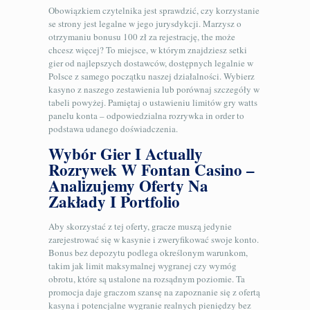
Obowiązkiem czytelnika jest sprawdzić, czy korzystanie
se strony jest legalne w jego jurysdykcji. Marzysz o
otrzymaniu bonusu 100 zł za rejestrację, the może
chcesz więcej? To miejsce, w którym znajdziesz setki
gier od najlepszych dostawców, dostępnych legalnie w
Polsce z samego początku naszej działalności. Wybierz
kasyno z naszego zestawienia lub porównaj szczegóły w
tabeli powyżej. Pamiętaj o ustawieniu limitów gry watts
panelu konta – odpowiedzialna rozrywka in order to
podstawa udanego doświadczenia.
Wybór Gier I Actually
Rozrywek W Fontan Casino –
Analizujemy Oferty Na
Zakłady I Portfolio
Aby skorzystać z tej oferty, gracze muszą jedynie
zarejestrować się w kasynie i zweryfikować swoje konto.
Bonus bez depozytu podlega określonym warunkom,
takim jak limit maksymalnej wygranej czy wymóg
obrotu, które są ustalone na rozsądnym poziomie. Ta
promocja daje graczom szansę na zapoznanie się z ofertą
kasyna i potencjalne wygranie realnych pieniędzy bez