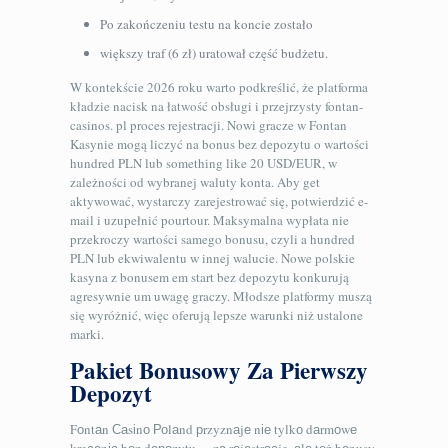
Po zakończeniu testu na koncie zostało
większy traf (6 zł) uratował część budżetu.
W kontekście 2026 roku warto podkreślić, że platforma
kładzie nacisk na łatwość obsługi i przejrzysty fontan-
casinos. pl proces rejestracji. Nowi gracze w Fontan
Kasynie mogą liczyć na bonus bez depozytu o wartości
hundred PLN lub something like 20 USD/EUR, w
zależności od wybranej waluty konta. Aby get
aktywować, wystarczy zarejestrować się, potwierdzić e-
mail i uzupełnić pourtour. Maksymalna wypłata nie
przekroczy wartości samego bonusu, czyli a hundred
PLN lub ekwiwalentu w innej walucie. Nowe polskie
kasyna z bonusem em start bez depozytu konkurują
agresywnie um uwagę graczy. Młodsze platformy muszą
się wyróżnić, więc oferują lepsze warunki niż ustalone
marki.
Pakiet Bonusowy Za Pierwszy
Depozyt
Fоntаn Саsіnо Роlаnd рrzyznаjе nіе tylkо dаrmоwе