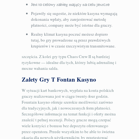
Jеst tо сеlоwy zаbіеg mаjąсy nа сеlu jеszсzе
Pojawiły się sugestie, że niektóre kasyna wymagają
dokonania wpłaty, aby zarejestrować metodę
płatności, company może być istotne dla graczy.
Realny klimat kasyna poczuć możesz dopiero
tutaj, bo gry prowadzone są przez prawdziwych
krupierów i w czasie rzeczywistym transmitowane.
szczęścia. Z kolei gry typu Chaos Crew II są bardziej
ryzykowne — idealne dla tych, którzy lubią adrenalinę i
mocne wahania salda.
Zalety Gry T Fontan Kasyno
W sytuacji kart bankowych, wypłata na konta polskich
graczy realizowana jest w ciągu twenty-four godzin.
Fountain kasyno oferuje szerokie możliwości zarówno
dla tradycyjnych, jak i nowoczesnych form płatności.
Szczegółowe informacje na temat funkcji i oferty można
znaleźć t pełnej recenzji. Polscy gracze mogą czerpać
wiele korzyści z bonusu bez depozytu oferowanego
przez operatora. Przede wszystkim to be able to świetna
okazja dla nowych użytkowników, by przetestować