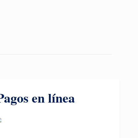
Pagos en línea