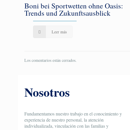
Boni bei Sportwetten ohne Oasis:
Trends und Zukunftsausblick
Leer más
Los comentarios están cerrados.
Nosotros
Fundamentamos nuestro trabajo en el conocimiento y
experiencia de nuestro personal, la atención
individualizada, vinculación con las familias y