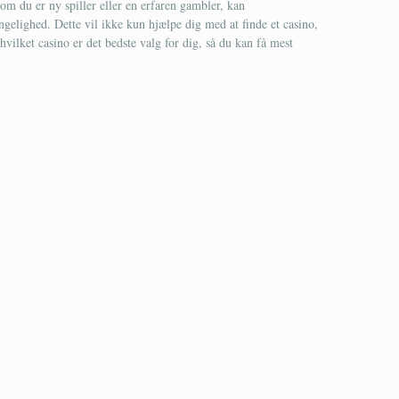
om du er ny spiller eller en erfaren gambler, kan
ngelighed. Dette vil ikke kun hjælpe dig med at finde et casino,
hvilket casino er det bedste valg for dig, så du kan få mest