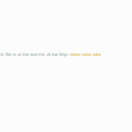
ed. Her er en liste med trin, du kan følge:
online casino uden