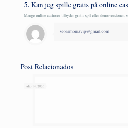
5. Kan jeg spille gratis på online ca
Mange online casinoer tilbyder gratis spil eller demoversioner, s
seoarmoniavip@gmail.com
Post Relacionados
julio 14, 2026