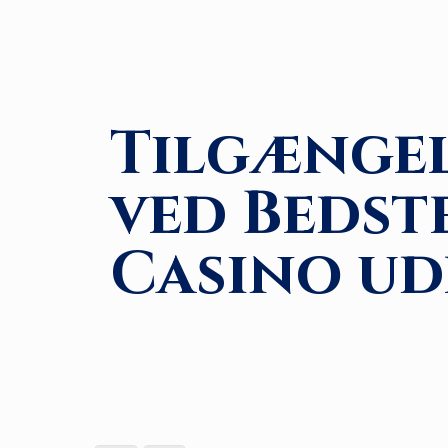
Tilgænge
ved Bedst
Casino u