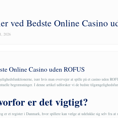
ner ved Bedste Online Casino
1, 2026
dste Online Casino uden ROFUS
gelighedsfunktionerne, især hvis man overvejer at spille på et casino uden ROFUS
ventuelle begrænsninger. I denne artikel udforsker vi de bedste tilgængelighedsf
rfor er det vigtigt?
er et register i Danmark, hvor spillere kan vælge at udelukke sig selv fra at spi