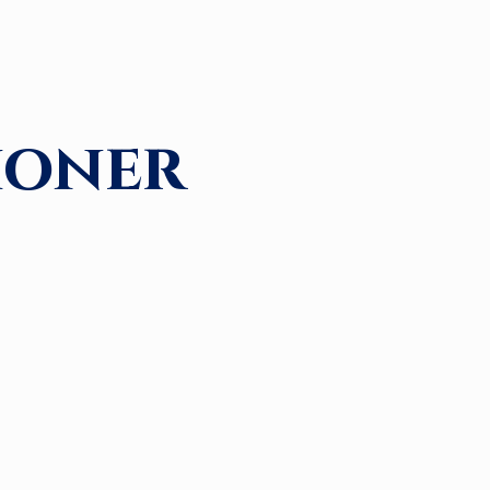
ioner