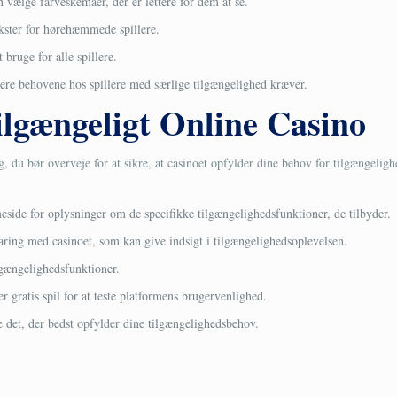
vælge farveskemaer, der er lettere for dem at se.
ekster for hørehæmmede spillere.
 bruge for alle spillere.
tere behovene hos spillere med særlige tilgængelighed kræver.
lgængeligt Online Casino
, du bør overveje for at sikre, at casinoet opfylder dine behov for tilgængeligh
side for oplysninger om de specifikke tilgængelighedsfunktioner, de tilbyder.
faring med casinoet, som kan give indsigt i tilgængelighedsoplevelsen.
lgængelighedsfunktioner.
r gratis spil for at teste platformens brugervenlighed.
 det, der bedst opfylder dine tilgængelighedsbehov.