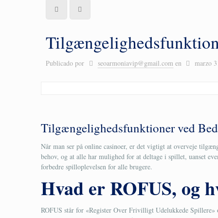
Tilgængelighedsfunktio
Publicado por
seoarmoniavip@gmail.com
en
marzo 3
Tilgængelighedsfunktioner ved Be
Når man ser på online casinoer, er det vigtigt at overveje tilgæn
behov, og at alle har mulighed for at deltage i spillet, uanset e
forbedre spilloplevelsen for alle brugere.
Hvad er ROFUS, og hvo
ROFUS står for «Register Over Frivilligt Udelukkede Spillere» og 