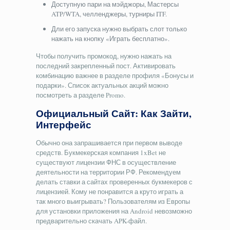
Доступную пари на мэйджоры, Мастерсы
ATP/WTA, челленджеры, турниры ITF.
Дли его запуска нужно выбрать слот только
нажать на кнопку «Играть бесплатно».
Чтобы получить промокод, нужно нажать на
последний закрепленный пост. Активировать
комбинацию важнее в разделе профиля «Бонусы и
подарки». Список актуальных акций можно
посмотреть а разделе Promo.
Официальный Сайт: Как Зайти,
Интерфейс
Обычно она запрашивается при первом выводе
средств. Букмекерская компания 1xBet не
существуют лицензии ФНС в осуществление
деятельности на территории РФ. Рекомендуем
делать ставки а сайтах проверенных букмекеров с
лицензией. Кому не понравится а круто играть а
так много выигрывать? Пользователям из Европы
для установки приложения на Android невозможно
предварительно скачать APK-файл.