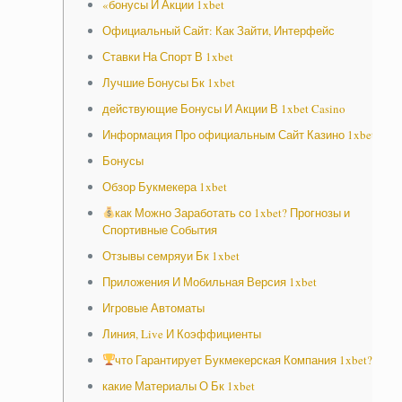
«бонусы И Акции 1xbet
Официальный Сайт: Как Зайти, Интерфейс
Ставки На Спорт В 1xbet
Лучшие Бонусы Бк 1xbet
действующие Бонусы И Акции В 1xbet Casino
Информация Про официальным Сайт Казино 1xbet
Бонусы
Обзор Букмекера 1xbet
как Можно Заработать со 1xbet? Прогнозы и
Спортивные События
Отзывы семряуи Бк 1xbet
Приложения И Мобильная Версия 1xbet
Игровые Автоматы
Линия, Live И Коэффициенты
что Гарантирует Букмекерская Компания 1xbet?
какие Материалы О Бк 1xbet