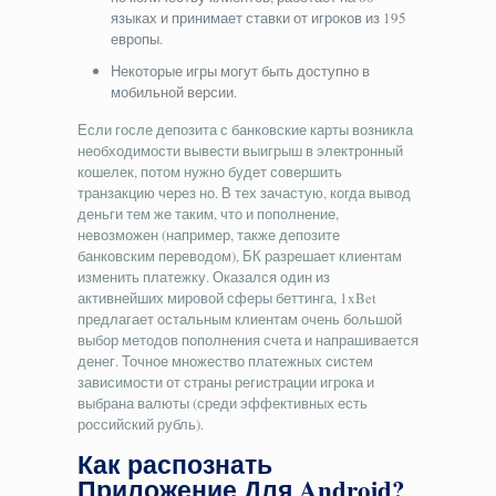
языках и принимает ставки от игроков из 195
европы.
Некоторые игры могут быть доступно в
мобильной версии.
Если госле депозита с банковские карты возникла
необходимости вывести выигрыш в электронный
кошелек, потом нужно будет совершить
транзакцию через но. В тех зачастую, когда вывод
деньги тем же таким, что и пополнение,
невозможен (например, также депозите
банковским переводом), БК разрешает клиентам
изменить платежку. Оказался один из
активнейших мировой сферы беттинга, 1xBet
предлагает остальным клиентам очень большой
выбор методов пополнения счета и напрашивается
денег. Точное множество платежных систем
зависимости от страны регистрации игрока и
выбрана валюты (среди эффективных есть
российский рубль).
Как распознать
Приложение Для Android?