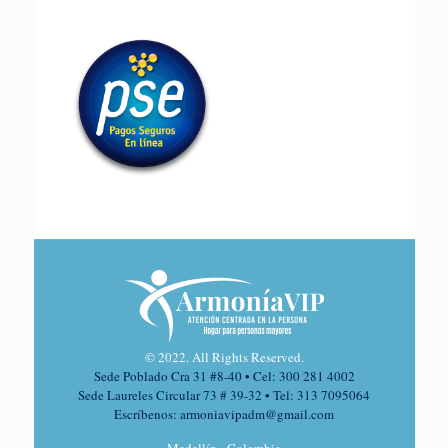
© 2022. All Rights Reserved.
Sede Poblado Cra 31 #8-40 • Cel: 300 281 4002
Sede Laureles Circular 73 # 39-32 • Tel: 313 7095064
Escríbenos: armoniavipadm@gmail.com
Medellín - Colombia