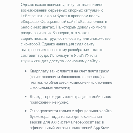
Однако важен понимать, что учитывавшимися
возникновении серьезных спорных ситуаций с
1xBet решаться они будет в правовом поле»
«Кюрасао. Официальный сайт 1xBet выполнен в
бело-синих цветах. На которым довольно много
разделов и ярких баннеров, что может
задействовать трудности новичку или знакомстве
с конторой. Однако навигация судя сайту
выстроена четко, поэтому разобраться только
составит труда. Используйте NordVPN или
ExpressVPN для доступа к основному сайту.»
Кварплату зачисляются на счет почти сразу
(за исключением банковского перевода), а
платеж но облагается комиссией (исключение
– мобильные платежи).
Дважды проходить регистрацию и мобильном
приложении не нужно.
Он загружается только с официального сайта
букмекера, тогда только для скачивания
версии для iOS система перебросит вас в
официальный магазин приложений App Store.