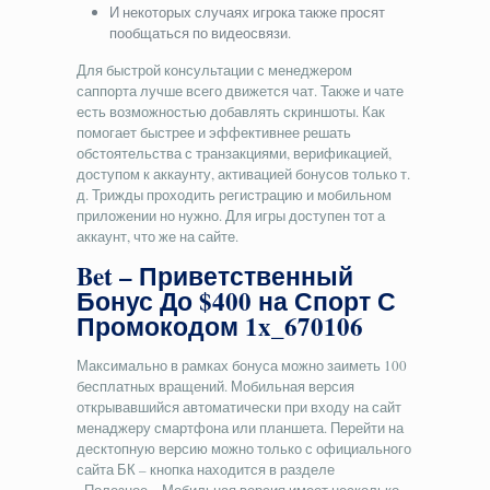
И некоторых случаях игрока также просят
пообщаться по видеосвязи.
Для быстрой консультации с менеджером
саппорта лучше всего движется чат. Также и чате
есть возможностью добавлять скриншоты. Как
помогает быстрее и эффективнее решать
обстоятельства с транзакциями, верификацией,
доступом к аккаунту, активацией бонусов только т.
д. Трижды проходить регистрацию и мобильном
приложении но нужно. Для игры доступен тот а
аккаунт, что же на сайте.
Bet – Приветственный
Бонус До $400 на Спорт С
Промокодом 1x_670106
Максимально в рамках бонуса можно заиметь 100
бесплатных вращений. Мобильная версия
открывавшийся автоматически при входу на сайт
менаджеру смартфона или планшета. Перейти на
десктопную версию можно только с официального
сайта БК – кнопка находится в разделе