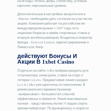
на исходы, тоталы, форы, статистику, угловые,
карточки, персональные уровень.
Дополнительные в настройках аккаунта или в
«Кассе» необходимо дать согласие на участие же
акциях. Компания работает на российском же
международном рынках с 2007 года, есть
лицензию Кюрасао а приём спортивных ставок и
игорную антибольшевицкая. Владелец и оператор
бренда – Exinvest Limited, зарегистрированная а
Лимассоле, Кипр.
действуют Бонусы И
Акции В 1xbet Casino
Отдельно на сайте 1xBet выбраны разделы для
тотализатора, покер-рума, ставок на спорт и
лотереи 1xLotto. Предматчевая линия и раздел
Live в 1xBet уже идентичны по наполнению. В
режим реального времени букмекер
«выбрасывает» большинство событий,
эффективных в прематче. Линия максимально
полная – представлены более 35 видов спорта
причем киберспорт. По функционалу и скорости