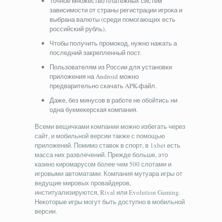
Точное множество платежных систем
зависимости от страны регистрации игрока и
выбрана валюты (среди помогающих есть
российский рубль).
Чтобы получить промокод, нужно нажать а
последний закрепленный пост.
Пользователям из России для установки
приложения на Android можно
предварительно скачать APK-файл.
Даже, без минусов в работе не обойтись ни
одна букмекерская компания.
Всеми вещичками компании можно избегать через
сайт, и мобильной версии также с помощью
приложений. Помимо ставок в спорт, в 1xbet есть
масса них развлечений. Прежде больше, это
казино киромарусом более чем 500 слотами и
игровыми автоматами. Компания мутуара игры от
ведущие мировых провайдеров,
институализируются, Rival или Evolution Gaming.
Некоторые игры могут быть доступно в мобильной
версии.