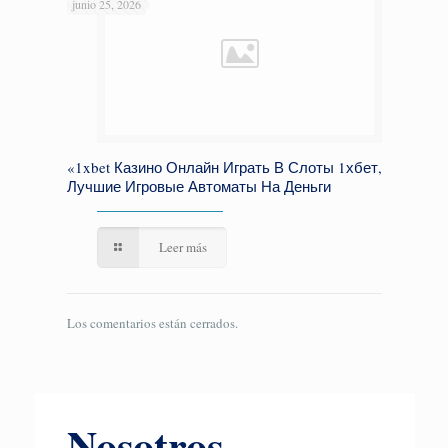
junio 25, 2026
«1xbet Казино Онлайн Играть В Слоты 1хбет,
Лучшие Игровые Автоматы На Деньги
Leer más
Los comentarios están cerrados.
Nosotros