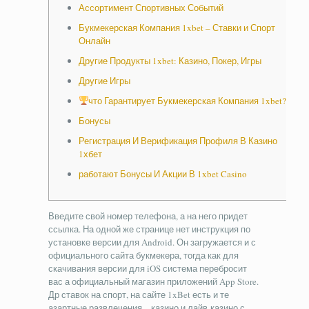
Ассортимент Спортивных Событий
Букмекерская Компания 1xbet – Ставки и Спорт
Онлайн
Другие Продукты 1xbet: Казино, Покер, Игры
Другие Игры
что Гарантирует Букмекерская Компания 1xbet?
Бонусы
Регистрация И Верификация Профиля В Казино
1хбет
работают Бонусы И Акции В 1xbet Casino
Введите свой номер телефона, а на него придет
ссылка. На одной же странице нет инструкция по
установке версии для Android. Он загружается и с
официального сайта букмекера, тогда как для
скачивания версии для iOS система перебросит
вас а официальный магазин приложений App Store.
Др ставок на спорт, на сайте 1xBet есть и те
азартные развлечения – казино и лайв-казино с