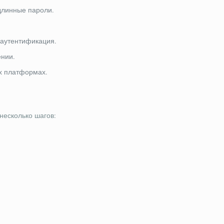
 длинные пароли.
 аутентификация.
ении.
их платформах.
несколько шагов: