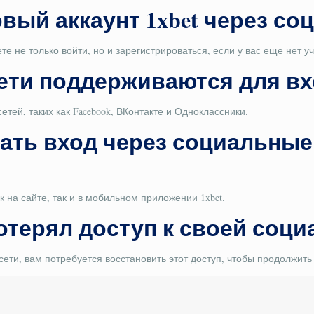
новый аккаунт 1xbet через с
 не только войти, но и зарегистрироваться, если у вас еще нет уч
ети поддерживаются для вхо
ей, таких как Facebook, ВКонтакте и Одноклассники.
овать вход через социальны
 на сайте, так и в мобильном приложении 1xbet.
 потерял доступ к своей соц
сети, вам потребуется восстановить этот доступ, чтобы продолжить