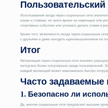
Пользовательский 
Использование входа через социальные сети значител
играм и ставкам, не тратя время на навигацию или ре
спортивных событиях или успевать делать ставки в р
Кроме того, возможность входа через социальные сет
с друзьями и даже находить единомышленников на пл
Итог
Авторизация через социальные сети значимо упрощает
метод все более популярным среди пользователей. Эт
каждый желающий может максимально быстро погрузит
Часто задаваемые 
1. Безопасно ли испо
Да, многие социальные сети предлагают высокие уров