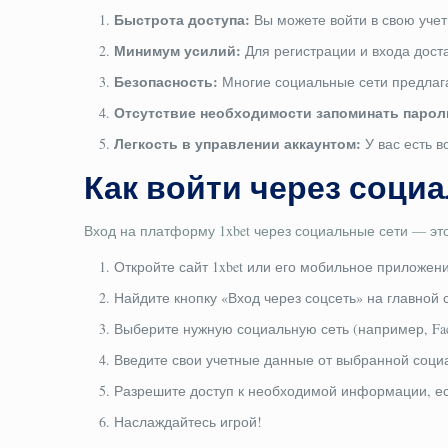
Быстрота доступа:
Вы можете войти в свою учет
Минимум усилий:
Для регистрации и входа доста
Безопасность:
Многие социальные сети предлага
Отсутствие необходимости запоминать парол
Легкость в управлении аккаунтом:
У вас есть в
Как войти через социа
Вход на платформу 1xbet через социальные сети — это
Откройте сайт 1xbet или его мобильное приложени
Найдите кнопку «Вход через соцсеть» на главной 
Выберите нужную социальную сеть (например, Fac
Введите свои учетные данные от выбранной соци
Разрешите доступ к необходимой информации, ес
Наслаждайтесь игрой!