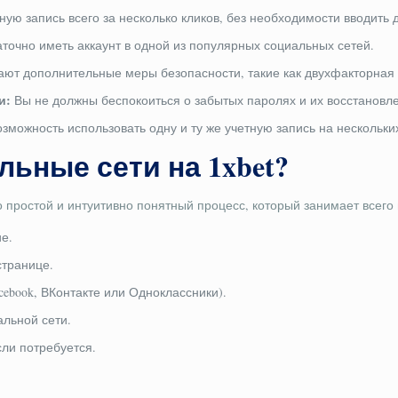
ную запись всего за несколько кликов, без необходимости вводить
точно иметь аккаунт в одной из популярных социальных сетей.
ют дополнительные меры безопасности, такие как двухфакторная
и:
Вы не должны беспокоиться о забытых паролях и их восстановл
озможность использовать одну и ту же учетную запись на нескольк
льные сети на 1xbet?
 простой и интуитивно понятный процесс, который занимает всего 
е.
странице.
ebook, ВКонтакте или Одноклассники).
альной сети.
ли потребуется.