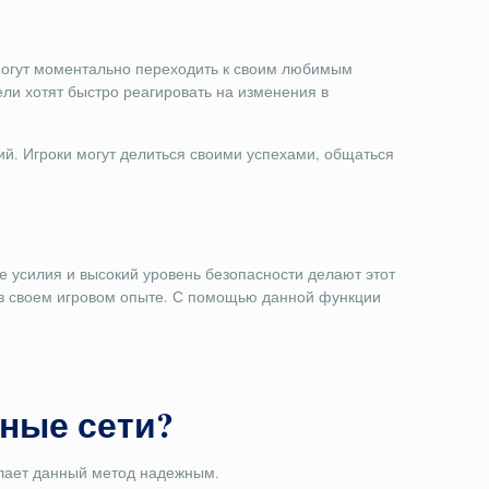
 могут моментально переходить к своим любимым
ели хотят быстро реагировать на изменения в
й. Игроки могут делиться своими успехами, общаться
 усилия и высокий уровень безопасности делают этот
о в своем игровом опыте. С помощью данной функции
ьные сети?
елает данный метод надежным.