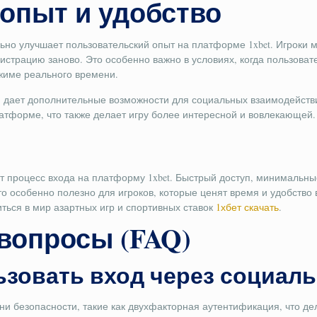
опыт и удобство
ьно улучшает пользовательский опыт на платформе 1xbet. Игроки
гистрацию заново. Это особенно важно в условиях, когда пользоват
ежиме реального времени.
и дает дополнительные возможности для социальных взаимодействи
атформе, что также делает игру более интересной и вовлекающей.
 процесс входа на платформу 1xbet. Быстрый доступ, минимальные
о особенно полезно для игроков, которые ценят время и удобств
ься в мир азартных игр и спортивных ставок
1хбет скачать
.
вопросы (FAQ)
льзовать вход через социал
ни безопасности, такие как двухфакторная аутентификация, что д