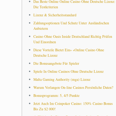
Das Beste Online Online Casino Ohne Deutsche Lizenz:
Die Testkriterien
Lizenz & Sicherheitsstandard
Zahlungsoptionen Und Schutz Unter Ausländischen
Anbietern
Casino Ohne Oasis Inside Deutschland Richtig Prüfen
Und Einordnen
Diese Vorteile Bietet Ein» «Online Casino Ohne
Deutsche Lizenz
Die Bonusangebote Für Spieler
Spiele In Online Casinos Ohne Deutsche Lizenz
Malta Gaming Authority (mga) Lizenz
Warum Verlangen On-line Casinos Persönliche Daten?
Bonusprogramm: 5, 4/5 Punkte
Jetzt Auch Im Coinpoker Casino: 150% Casino Bonus
Bis Zu $2 000!