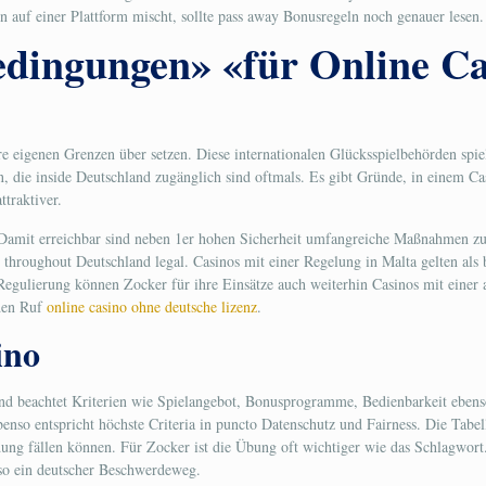
auf einer Plattform mischt, sollte pass away Bonusregeln noch genauer lesen.
dingungen» «für Online C
 Ihre eigenen Grenzen über setzen. Diese internationalen Glücksspielbehörden sp
n, die inside Deutschland zugänglich sind oftmals. Es gibt Gründe, in einem Ca
ttraktiver.
. Damit erreichbar sind neben 1er hohen Sicherheit umfangreiche Maßnahmen z
throughout Deutschland legal. Casinos mit einer Regelung in Malta gelten als b
egulierung können Zocker für ihre Einsätze auch weiterhin Casinos mit eine
nden Ruf
online casino ohne deutsche lizenz
.
ino
nd beachtet Kriterien wie Spielangebot, Bonusprogramme, Bedienbarkeit ebens
enso entspricht höchste Criteria in puncto Datenschutz und Fairness. Die Tabel
dung fällen können. Für Zocker ist die Übung oft wichtiger wie das Schlagwort
nso ein deutscher Beschwerdeweg.