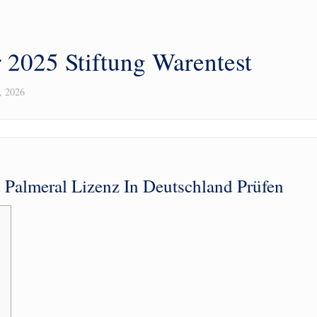
r 2025 Stiftung Warentest
, 2026
Palmeral Lizenz In Deutschland Prüfen