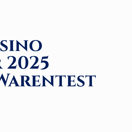
sino
r 2025
Warentest