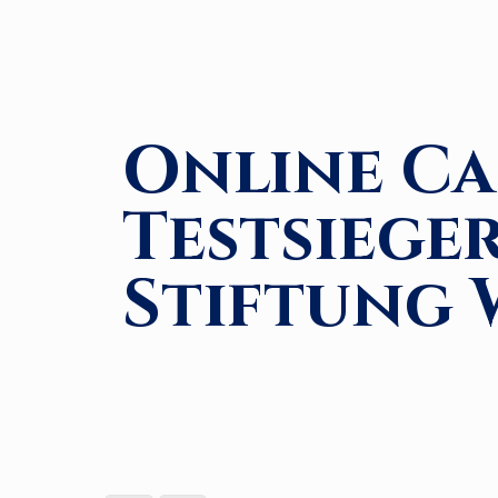
Online Ca
Testsiege
Stiftung 