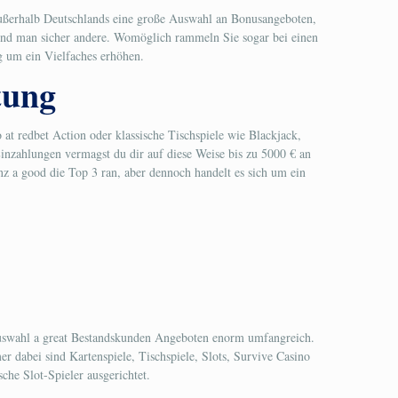
 außerhalb Deutschlands eine große Auswahl an Bonusangeboten,
nd man sicher andere. Womöglich rammeln Sie sogar bei einen
 um ein Vielfaches erhöhen.
tung
o at redbet Action oder klassische Tischspiele wie Blackjack,
inzahlungen vermagst du dir auf diese Weise bis zu 5000 € an
z a good die Top 3 ran, aber dennoch handelt es sich um ein
 Auswahl a great Bestandskunden Angeboten enorm umfangreich.
r dabei sind Kartenspiele, Tischspiele, Slots, Survive Casino
che Slot-Spieler ausgerichtet.