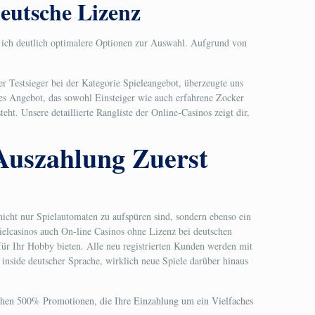
eutsche Lizenz
 ich deutlich optimalere Optionen zur Auswahl. Aufgrund von
 Testsieger bei der Kategorie Spieleangebot, überzeugte uns
ches Angebot, das sowohl Einsteiger wie auch erfahrene Zocker
eht. Unsere detaillierte Rangliste der Online-Casinos zeigt dir,
Auszahlung Zuerst
icht nur Spielautomaten zu aufspüren sind, sondern ebenso ein
ielcasinos auch On-line Casinos ohne Lizenz bei deutschen
für Ihr Hobby bieten. Alle neu registrierten Kunden werden mit
nside deutscher Sprache, wirklich neue Spiele darüber hinaus
hen 500% Promotionen, die Ihre Einzahlung um ein Vielfaches