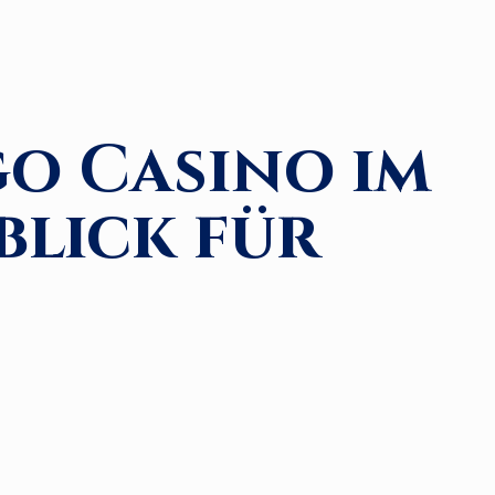
o Casino im
blick für