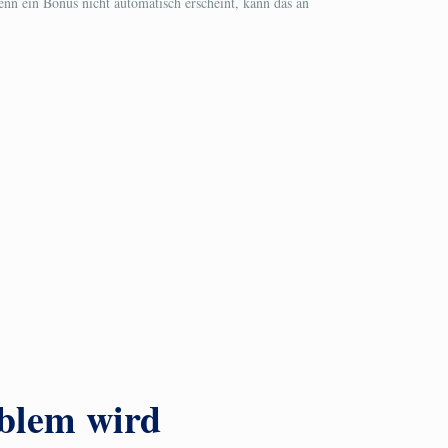
nn ein Bonus nicht automatisch erscheint, kann das an
oblem wird