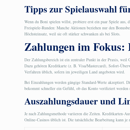
Tipps zur Spielauswahl für
Wenn du Boni spielen willst, probiere erst ein paar Spiele aus,
Freispiele-Runden: Manche Aktionen beziehen nur den Bonusbesta
Höchsteinsatz, weil sie oft stärker schwanken als bei Slots.
Zahlungen im Fokus: 
Der Zahlungsbereich ist ein zentraler Punkt in der Praxis, we
Dazu gehören Kreditkarte (z. B. Visa/Mastercard), Sofort-Über
Verfahren üblich, sofern im jeweiligen Land angeboten wird.
Bei Einzahlungen werden gängige Standard-Werte akzeptiert. Die
bekommt schneller ein Gefühl, ob das Konto verifiziert werden
Auszahlungsdauer und Limi
Je nach Zahlungsmethode variieren die Zeiten. Kreditkarten-Aus
Online-Casinos üblich ist. Die tatsächliche Bearbeitung kann j