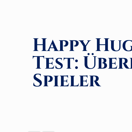
Happy Hug
Test: Über
Spieler