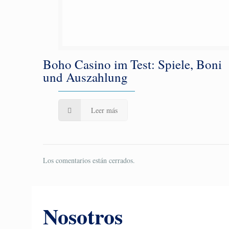
Boho Casino im Test: Spiele, Boni
und Auszahlung
Leer más
Los comentarios están cerrados.
Nosotros