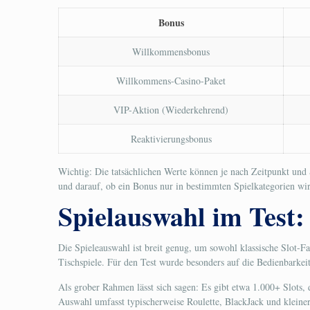
Bonus
Willkommensbonus
Willkommens-Casino-Paket
VIP-Aktion (Wiederkehrend)
Reaktivierungsbonus
Wichtig: Die tatsächlichen Werte können je nach Zeitpunkt und 
und darauf, ob ein Bonus nur in bestimmten Spielkategorien wir
Spielauswahl im Test:
Die Spieleauswahl ist breit genug, um sowohl klassische Slot-F
Tischspiele. Für den Test wurde besonders auf die Bedienbarkeit
Als grober Rahmen lässt sich sagen: Es gibt etwa 1.000+ Slots,
Auswahl umfasst typischerweise Roulette, BlackJack und kleiner