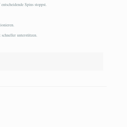
 entscheidende Spins stoppst.
ionieren.
 schneller unterstützen.