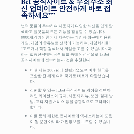
Bet 공식사이트 & 우회주소 최
신 업데이트 안전하게 바로 접
속하세요””
번역 품질이 우수하여 사용자가 다양한 섹션을 쉽게 탐
색하고 플랫폼의 모든 기능을 활용할 수 있습니다.
8000개의 게임중에서 자주하는 게임과 최근에 이용한
게임, 게임의 종류별로 선택이 가능하며, 게임회사를”
“고르거나 직접 검색해서 게임을 고를 수 있습니다. 따
라서 필승전략베팅 사이트를 통해 안정적으로 1xBet
공식사이트에 접속하는» «것을 추천한다.
이 회사는 2007년에 설립되었으며 이후 한국을
포함한 전 세계 여러 국가로 빠르게 확장했습니
다.
신뢰할 수 있는 1xbet 공식사이트 계정을 선택하
려면 라이센스와 규제, 사용자 리뷰, 보안, 결제 방
법, 고객 지원 서비스 등을 종합적으로 고려해야
합니다.
이를 통해 제한된 웹사이트에 액세스하는데 도움
이 될 뿐만 아니라 개인정보를 보호할 수 있습니
다.