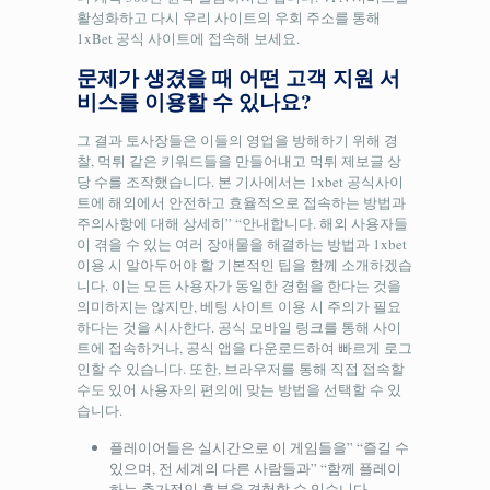
활성화하고 다시 우리 사이트의 우회 주소를 통해
1xBet 공식 사이트에 접속해 보세요.
문제가 생겼을 때 어떤 고객 지원 서
비스를 이용할 수 있나요?
그 결과 토사장들은 이들의 영업을 방해하기 위해 경
찰, 먹튀 같은 키워드들을 만들어내고 먹튀 제보글 상
당 수를 조작했습니다. 본 기사에서는 1xbet 공식사이
트에 해외에서 안전하고 효율적으로 접속하는 방법과
주의사항에 대해 상세히” “안내합니다. 해외 사용자들
이 겪을 수 있는 여러 장애물을 해결하는 방법과 1xbet
이용 시 알아두어야 할 기본적인 팁을 함께 소개하겠습
니다. 이는 모든 사용자가 동일한 경험을 한다는 것을
의미하지는 않지만, 베팅 사이트 이용 시 주의가 필요
하다는 것을 시사한다. 공식 모바일 링크를 통해 사이
트에 접속하거나, 공식 앱을 다운로드하여 빠르게 로그
인할 수 있습니다. 또한, 브라우저를 통해 직접 접속할
수도 있어 사용자의 편의에 맞는 방법을 선택할 수 있
습니다.
플레이어들은 실시간으로 이 게임들을” “즐길 수
있으며, 전 세계의 다른 사람들과” “함께 플레이
하는 추가적인 흥분을 경험할 수 있습니다.