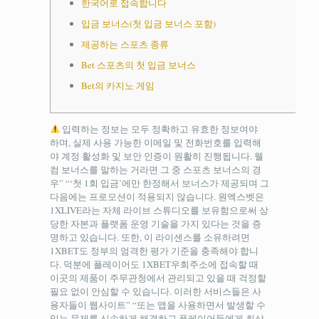
한국어로 접속합니다
입금 보너스(첫 입금 보너스 포함)
제공하는 스포츠 종류
Bet 스포츠의 첫 입금 보너스
Bet의 카지노 게임
입력하는 정보는 모두 정확하고 유효한 정보여야
하며, 실제 사용 가능한 이메일 및 전화번호를 입력해
야 계정 활성화 및 보안 인증이 원활히 진행됩니다. 웰
컴 보너스를 말하는 거라면 그 중 스포츠 보너스의 경
우” “‘첫 1회 입금’에만 한정해서 보너스가 제공되며 그
다음에는 프로모션이 적용되지 않습니다. 원엑스벳은
1XLIVE라는 자체 라이브 스튜디오를 보유함으로써 상
당한 자본과 플랫폼 운영 기술을 가지 있다는 것을 증
명하고 있습니다. 또한, 이 라이센스를 소유하려면
1XBET도 정부의 엄격한 평가 기준을 충족해야 합니
다. 덕분에 플레이어도 1XBET우회주소에 접속할 때
이곳의 제품이 주무관청에서 관리되고 있을 때 걱정할
필요 없이 안심할 수 있습니다. 이러한 서비스들은 사
용자들이 웹사이트” “또는 앱을 사용하면서 발생할 수
있는 문제를 신속하게 해결하고 플레이어들에게 최상