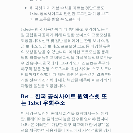
위 다섯 가지 기본 수칙을 따르는 것만으로도
1xbet 공식사이트의 안전한 로그인과 계정 보호
에 큰 도움을 받을 수 있습니다.
1xbet은 한국 사용자에게 더 흥미롭고 수익성 있는 게
임 경험을 제공하기 위해 다양한 보너스와 프로모션을
제공합니다. 신규 및 일반 플레이어는 환영 보너스, 입
금 보너스, 입금 보너스, 프로모션 코드 등 다양한 유형
의 보상을 받을 수 있습니다. 이러한 프로모션을 통해
당첨 확률을 높이고 베팅 과정을 더욱 역동적으로 만들
수 있습니다. 한국에서 1xbet의 인기 스포츠는 축구와
야구와 같은 전통 스포츠부터 최신 사이버 스포츠 토너
먼트까지 다양합니다. 베팅 라인은 표준 경기 결과부터
개별 선수의 경기력에 대한 복잡한 예측에 이르기까지
다양한 옵션을 제공합니다.
Bet – 한국 공식사이트 원엑스벳 또
는 1xbet 우회주소
이 게임은 딜러의 손에서 21점을 초과해서는 안 되지
만, 플레이어는 딜러보다 높은 점수를 얻어야 합니다.
1xBet은 이러한” “다양한 야구 리그에 대한 베팅” “옵
션을 제공하여 사용자들이 자신에게 가장 적합한 경기