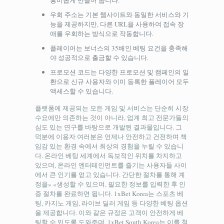
흥미롭게 만들어 줍니다.
우회 주소는 기본 웹사이트와 동일한 서비스와 기
능을 제공하지만, 다른 URL을 사용하여 접속 장
애를 우회하는 방식으로 작동합니다.
플레이어는 보너스의 35배인 베팅 요건을 충족해
야 성공적으로 출금할 수 있습니다.
프로모션 코드는 다양한 프로모션 및 캠페인의 일
환으로 신규 사용자와 이미 등록한 플레이어 모두
액세스할 수 있습니다.
플랫폼에 제공되는 모든 게임 및 서비스는 단순히 시장
수요에만 의존하는 것이 아니라, 업계 최고 전문가들의
심도 있는 연구를 바탕으로 개발된 결과물입니다. 그
덕분에 이용자 여러분은 언제나 안전하고 건전하며 책
임감 있는 환경 속에서 최상의 경험을 누릴 수 있습니
다. 온라인 베팅 세계에서 독보적인 위치를 차지하고
있으며, 온라인 엔터테인먼트를 즐기는 사용자들 사이
에서 큰 인기를 얻고 있습니다. 간단한 절차를 통해 계
정을» «생성할 수 있으며, 필요한 정보를 입력한 후 인
증 절차를 완료하면 됩니다. 1xBet Korea는 스포츠 베
팅, 카지노 게임, 라이브 딜러 게임 등 다양한 베팅 옵션
을 제공합니다. 이와 같은 규정은 고객이 안전하게 베
팅할 수 있도록 도와주며, 1xBet South Korea는 이를 철