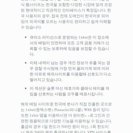
식 웹사이트는 한국을 포함한 다양한 시장에 맞게 조정
된 현대적이고 직관적인 인터페이스가 특징입니다. 한
국 사용자의 경우, 접속 전체 도메인이 한국어로 되어
있어 외국어를 모르는 사용자도 편리하고 쉽게 이해할
수 있습니다.
큐라소 라이선스로 운영되는 1xbet은 이 장소에
서의 베팅이 안전하며 모든 고객 금융 거래가 신
뢰할 수 있는 보호하에 있음을 보장할 수 있습니
다.
이체 내역이 남는 경우 개인 정보가 유출 되는 경
우 경찰 수사망에 가장 먼저 올라가게 되며 이러
한 이유로 해외사이트를 이용할때 선호도가 다소
떨어지고 있습니다.
이 섹션은 슬롯 머신 애호가와 클래식 테이블 게
임을 선호하는 사람들 모두를 매료시킵니다.
해외 배팅 사이트중 한국에 본사가 직접 진출한 곳으로
는 1xbet(원엑스벳), Pinnacle(피나클), W88 등이 있다.
또한 1xbet 앱을 이용하시면 더 편리한» «로그인과 간
편한 원클릭으로 다양한 기능을 이용하실 수 있습니다.
출금의 경우 1일 한도가 500만 원이 아닌, 1회 한도이
니 계속 500만 원씩 출금하시면 됩니다. VPN 서비스를