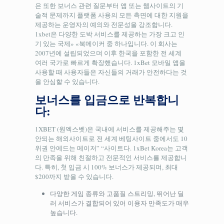
은 또한 보너스 관련 질문부터 앱 또는 웹사이트의 기
술적 문제까지 플랫폼 사용의 모든 측면에 대한 지원을
제공하는 운영자의 예의와 전문성을 강조합니다.
1xbet은 다양한 도박 서비스를 제공하는 가장 크고 인
기 있는 국제» «북메이커 중 하나입니다. 이 회사는
2007년에 설립되었으며 이후 한국을 포함한 전 세계
여러 국가로 빠르게 확장했습니다. 1xBet 모바일 앱을
사용할 때 사용자들은 자신들의 거래가 안전하다는 것
을 안심할 수 있습니다.
보너스를 입금으로 반복합니
다:
1XBET (원엑스벳)은 국내에 서비스를 제공해주는 몇
안되는 해외사이트로 전 세계 베팅사이트 중에서도 10
위권 안에드는 메이저” “사이트다. 1xBet Korea는 고객
의 만족을 위해 친절하고 전문적인 서비스를 제공합니
다. 특히, 첫 입금 시 100% 보너스가 제공되며, 최대
$200까지 받을 수 있습니다.
다양한 게임 종류와 고품질 스트리밍, 뛰어난 딜
러 서비스가 결합되어 있어 이용자 만족도가 매우
높습니다.