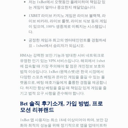
저는 1xBet에서 오랫동안 플레이하며 책임감 있
는 게임이 얼마나 중요한지 깨달았습니다.
1XBET 라이브 카지노 게임은 라이브 블랙잭, 라
이브 바카라, 라이브 룰렛, 라이브 식보 등의 게임
이 있으며, 100% 생중계로 이뤄지는 시스템입니
다.
공정한 게임과 최고의 엔터테인먼트를 경험하세
요 – 1xbet에서 승리자가 되십시오.
HMA는 강력한 보안 기능과 방대한 서버 네트워크로
유명한 인기 있는 VPN 서비스입니다. 해외에서 1xbet
에 접속할 때 가장 주의해야 할 점은 개인정보 보호와
법적 이슈입니다. 1xBet (원엑스벳)은 한국 시장에서
다양한 스포츠 베팅과 온라인 게임을 즐길 수 있는 플
랫폼으로, 베팅 애호가들에게 훌륭한 경험을 제공합니
다. 하지만 항상 베팅을 즐길 때 책임감 있게 게임을 즐
기고 법적 요구 사항을 준수해야 합니다.
Bet 솔직 후기소개, 가입 방법, 프로
모션 리뷰랜드
1xBet 앱 사용자는 최소 18세 이상이어야 하며, 보안 강
화와 최적의 성능을 위해 정기적으로 앱을 업데이트하