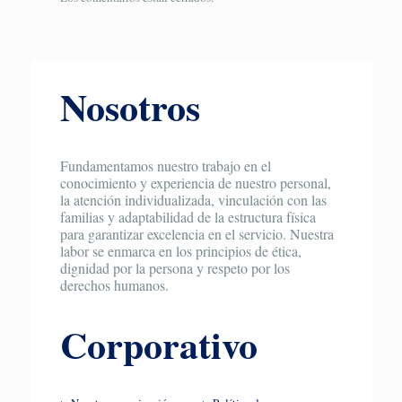
Nosotros
Fundamentamos nuestro trabajo en el
conocimiento y experiencia de nuestro personal,
la atención individualizada, vinculación con las
familias y adaptabilidad de la estructura física
para garantizar excelencia en el servicio. Nuestra
labor se enmarca en los principios de ética,
dignidad por la persona y respeto por los
derechos humanos.
Corporativo