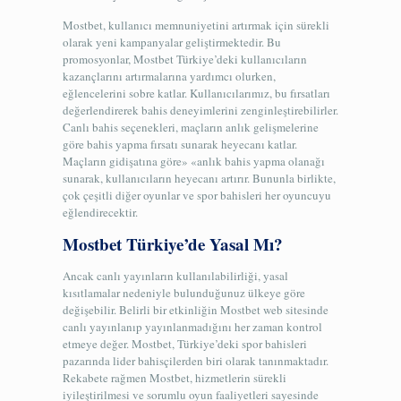
Mostbet, kullanıcı memnuniyetini artırmak için sürekli
olarak yeni kampanyalar geliştirmektedir. Bu
promosyonlar, Mostbet Türkiye’deki kullanıcıların
kazançlarını artırmalarına yardımcı olurken,
eğlencelerini sobre katlar. Kullanıcılarımız, bu fırsatları
değerlendirerek bahis deneyimlerini zenginleştirebilirler.
Canlı bahis seçenekleri, maçların anlık gelişmelerine
göre bahis yapma fırsatı sunarak heyecanı katlar.
Maçların gidişatına göre» «anlık bahis yapma olanağı
sunarak, kullanıcıların heyecanı artırır. Bununla birlikte,
çok çeşitli diğer oyunlar ve spor bahisleri her oyuncuyu
eğlendirecektir.
Mostbet Türkiye’de Yasal Mı?
Ancak canlı yayınların kullanılabilirliği, yasal
kısıtlamalar nedeniyle bulunduğunuz ülkeye göre
değişebilir. Belirli bir etkinliğin Mostbet web sitesinde
canlı yayınlanıp yayınlanmadığını her zaman kontrol
etmeye değer. Mostbet, Türkiye’deki spor bahisleri
pazarında lider bahisçilerden biri olarak tanınmaktadır.
Rekabete rağmen Mostbet, hizmetlerin sürekli
iyileştirilmesi ve sorumlu oyun faaliyetleri sayesinde