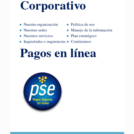
Corporativo
Nuestra organización
Política de uso
Nuestras sedes
Manejo de la información
Nuestros servicios
Plan estratégico
Inquietudes o sugerencias
Contáctenos
Pagos en línea