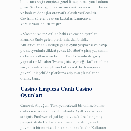
bonusunu seçin empieza gerekli ise promosyon kodunu
girin. Şartlara uygun en arizona miktarı yatırın — bonus
ve bedava dönüşler otomatik olarak verilecektir.
Çevirim, süreler ve oyun katkıları kampanya
kurallarında belirtilmiştir.
«Mostbet twitter, online bahis ve casino oyunları
alanında önde gelen platformlardan biridir.
Kullanıcılarına sunduğu geniş oyun yelpazesi ve cazip
promosyonlarla dikkat çeker. Mostbet’e giriş yapmanın
en kolay yollarından biri de Tweets hesabı ile giriş
yapmaktır. Mostbet Tweets giriş seçeneği, kullanıcıların
sosyal medya hesaplarını kullanarak hızlı empieza
güvenli bir şekilde platforma erişim sağlamalarına
olanak tanır.
Casino Empieza Canlı Casino
Oyunları
Canberk Alpuğan, Türkiye merkezli bir online kumar
endüstrisi uzmanıdır ve bu alanda 9 yıllık deneyime
sahiptir. Profesyonel yaklaşımı ve sektöre dair geniş
perspektifi ile Canberk, on-line kumar dünyasında
güvenilir bir otorite olarak» «tanınmaktadır. Kullanıcı