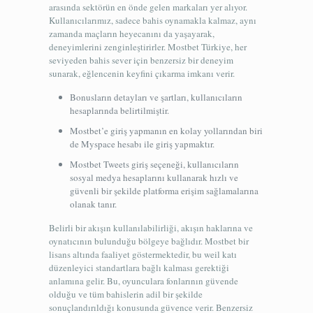
arasında sektörün en önde gelen markaları yer alıyor.
Kullanıcılarımız, sadece bahis oynamakla kalmaz, aynı
zamanda maçların heyecanını da yaşayarak,
deneyimlerini zenginleştirirler. Mostbet Türkiye, her
seviyeden bahis sever için benzersiz bir deneyim
sunarak, eğlencenin keyfini çıkarma imkanı verir.
Bonusların detayları ve şartları, kullanıcıların
hesaplarında belirtilmiştir.
Mostbet’e giriş yapmanın en kolay yollarından biri
de Myspace hesabı ile giriş yapmaktır.
Mostbet Tweets giriş seçeneği, kullanıcıların
sosyal medya hesaplarını kullanarak hızlı ve
güvenli bir şekilde platforma erişim sağlamalarına
olanak tanır.
Belirli bir akışın kullanılabilirliği, akışın haklarına ve
oynatıcının bulunduğu bölgeye bağlıdır. Mostbet bir
lisans altında faaliyet göstermektedir, bu weil katı
düzenleyici standartlara bağlı kalması gerektiği
anlamına gelir. Bu, oyunculara fonlarının güvende
olduğu ve tüm bahislerin adil bir şekilde
sonuçlandırıldığı konusunda güvence verir. Benzersiz