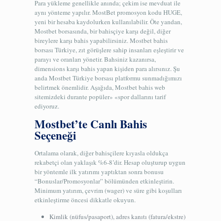
Para yükleme genellikle anında; çekim ise mevduat ile
aynı yönteme yapılır. MostBet promosyon kodu HUGE,
yeni bir hesaba kaydolurken kullanılabilir. Öte yandan,
Mostbet borsasında, bir bahisçiye karşı değil, diğer
bireylere karşı bahis yapabilirsiniz. Mostbet bahis
borsası Türkiye, zıt görüşlere sahip insanları eşleştirir ve
parayı ve oranları yönetir. Bahsiniz kazanırsa,
dimensions karşı bahis yapan kişiden para alırsınız. Şu
anda Mostbet Türkiye borsası platformu sunmadığımızı
belirtmek önemlidir. Aşağıda, Mostbet bahis web
sitemizdeki durante popüler» «spor dallarını tarif
ediyoruz.
Mostbet’te Canlı Bahis
Seçeneği
Ortalama olarak, diğer bahisçilere kıyasla oldukça
rekabetçi olan yaklaşık %6-8’dir. Hesap oluşturup uygun
bir yöntemle ilk yatırımı yaptıktan sonra bonusu
“Bonuslar/Promosyonlar” bölümünden etkinleştirin.
Minimum yatırım, çevrim (wager) ve süre gibi koşulları
etkinleştirme öncesi dikkatle okuyun.
Kimlik (nüfus/pasaport), adres kanıtı (fatura/ekstre)