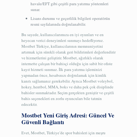
havale/EFT gibi çeşitli para yatırma yöntemleri
sunar.
Lisans durumu ve geçerlilik bilgileri operatörün
resmi sayfalarında doğrulanabilir.
Bu sayede, kullanıcılarımıza en iyi oyunları ve en
heyecan verici deneyimleri sunmayı hedefliyoruz.
Mostbet Türkiye, kullanıcılarının memnuniyetini
artırmak için sürekli olarak geri bildirimleri değerlendirir
ve hizmetlerini geliştirir. Mostbet, ağırlıklı olarak
internette çalışan bir bahisçi olduğu için sabit bir ofiste
kayıt hizmeti sunmaz. İlk para yatırma işleminizi
yapmadan önce, hesabınızı doğrulamak için kimlik
kanıtı sağlamanız gerekebilir. Ayrıca Mostbet voleybol,
hokey, hentbol, MMA, boks ve daha pek çok disiplinde
bahisler sunmaktadır. Seçim gerçekten geniştir ve çeşitli
bahis seçenekleri en zorlu oyuncuları bile tatmin
edecektir.
Mostbet Yeni Giriş Adresi: Güncel Ve
Güvenli Bağlantı
Evet, Mostbet, Türkiye’de spor bahisleri için meşru