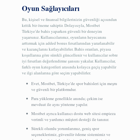
Oyun Sağlayıcıları
Bu, kişisel ve finansal bilgilerinizin güvenliği açısından
kritik bir öneme sahiptir. Dolayısıyla, Mostbet
Türkiye’de bahis yaparken güvenli bir deneyim
yaşarsınız. Kullanıcılarımız, oyunların heyecanını
arttırmak için added bonus fırsatlarından yararlanabilir
ve kazançlarını katlayabilirler. Bahis oranları, piyasa
koşullarına göre sürekli güncellenir ve kullanıcılar sobre
iyi fırsatları değerlendirme şansını yakalar. Kullanıcılar,
farklı oyun kategorileri arasında kolayca geçiş yapabilir
ve ilgi alanlarına göre seçim yapabilirler.
Evet, Mostbet, Türkiye’de spor bahisleri için meşru
ve güvenli bir platformdur.
Para yükleme genellikle anında; çekim ise
mevduat ile aynı yönteme yapılır.
Mostbet ayrıca kullanıcı dostu web sitesi empieza
verimli ve yardımcı müşteri desteği ile tanınır.
Sürekli olumlu yorumlarımız, geniş spor
seçeneklerimiz, güvenilir ödeme sistemimiz ve