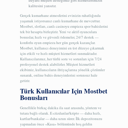
duyarlı müşteri desteğimiz gibi hizmetlerimizin
kalitesini yansıtır.
Gerçek kumarhane atmosferini evinizin rahatlığında
yaşamak istiyorsanız canlı kumarhane de mevcuttur.
Mostbet, slotları, canlı casinoyu empieza spor bahislerini
tek bir hesapta birleştirir. Yeni ve aktif oyunculara
bonuslar, hızlı ve güvenli ödemeler, 24/7 destek —
konforlu oyun empieza her gün gerçek kazançlar.
Mostbet, kullanıcı deneyimini en üst düzeye çıkarmak
için etkili ve hızlı müşteri hizmetleri sunmaktadır.
Kullanıcılarımız, her türlü soru ve sorunları için 7/24
profesyonel destek alabilirler. Müşteri hizmetleri
ekibimiz, kullanıcıların ihtiyaçlarına yönelik çözümler
sunarak, online bahis deneyimlerini sorunsuz hale
getirir.
Türk Kullanıcılar Için Mostbet
Bonusları
Genellikle birkaç dakika ila saat arasında, yöntem ve
tutara bağlı olarak. E-cüzdanlar/kripto — daha hızlı,
kartlar/bankalar — daha uzun sürer. İlk depozitonuzu
yapmadan önce «Kasa» bölümünde hoş geldin