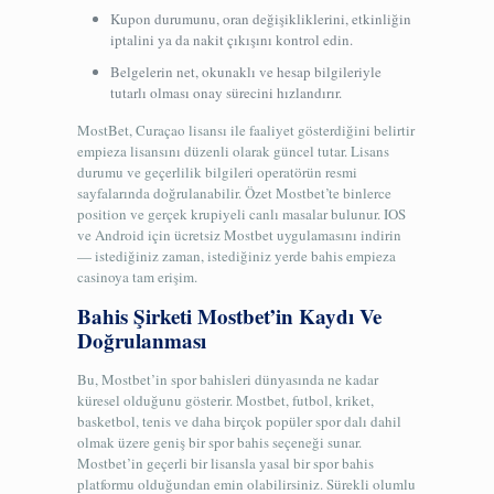
Kupon durumunu, oran değişikliklerini, etkinliğin
iptalini ya da nakit çıkışını kontrol edin.
Belgelerin net, okunaklı ve hesap bilgileriyle
tutarlı olması onay sürecini hızlandırır.
MostBet, Curaçao lisansı ile faaliyet gösterdiğini belirtir
empieza lisansını düzenli olarak güncel tutar. Lisans
durumu ve geçerlilik bilgileri operatörün resmi
sayfalarında doğrulanabilir. Özet Mostbet’te binlerce
position ve gerçek krupiyeli canlı masalar bulunur. IOS
ve Android için ücretsiz Mostbet uygulamasını indirin
— istediğiniz zaman, istediğiniz yerde bahis empieza
casinoya tam erişim.
Bahis Şirketi Mostbet’in Kaydı Ve
Doğrulanması
Bu, Mostbet’in spor bahisleri dünyasında ne kadar
küresel olduğunu gösterir. Mostbet, futbol, kriket,
basketbol, tenis ve daha birçok popüler spor dalı dahil
olmak üzere geniş bir spor bahis seçeneği sunar.
Mostbet’in geçerli bir lisansla yasal bir spor bahis
platformu olduğundan emin olabilirsiniz. Sürekli olumlu