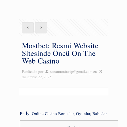
Mostbet: Resmi Website
Sitesinde Öncü On The
Web Casino
Publicado por
seoarmoniavip@gmail.com
en
diciembre 22, 2025
En İyi Online Casino Bonuslar, Oyunlar, Bahisler