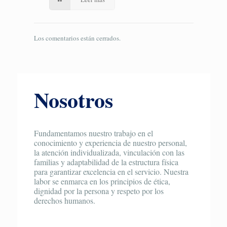
Los comentarios están cerrados.
Nosotros
Fundamentamos nuestro trabajo en el
conocimiento y experiencia de nuestro personal,
la atención individualizada, vinculación con las
familias y adaptabilidad de la estructura física
para garantizar excelencia en el servicio. Nuestra
labor se enmarca en los principios de ética,
dignidad por la persona y respeto por los
derechos humanos.