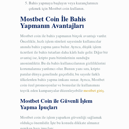
Bahis yapmaya başlayın veya kazançlarınızı
çekmek için Mostbet coin kullanın.
Mostbet Coin İle Bahis
Yapmanın Avantajları
Mostbet coin ile bahis yapmanın birçok avantajı vardır.
Öncelikle, hızlı işlem süreleri sayesinde kullanıcılar
anında bahis yapma şansı bulur. Ayrıca, düşük işlem
ücretleri ile bahis tutarları daha kârlı hale gelir. Diğer bir
avantaj ise, kripto para birimlerinin sunduğu
anonimliktir. Bu da bahis kullanıcılarının gizliliklerini
korumalarına yardımcı olur. Bunun yanı sıra, kripto
paralar dünya genelinde geçerlidir, bu sayede farklı
ülkelerden bahis yapma imkanı sunar. Ayrıca, Mostbet
coin özel promosyonlar ve bonuslar ile kullanımını
teşvik eden kampanyalar düzenleyebilir
mostbet giriş
.
Mostbet Coin ile Güvenli İşlem
Yapma İpuçları
Mostbet coin ile işlem yaparken güvenliği sağlamak
oldukça önemlidir. İşte bu konuda dikkate almanız
gereken bazı ipuçları: