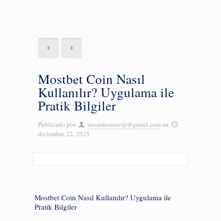
Mostbet Coin Nasıl
Kullanılır? Uygulama ile
Pratik Bilgiler
Publicado por
seoarmoniavip@gmail.com
en
diciembre 22, 2025
Mostbet Coin Nasıl Kullanılır? Uygulama ile
Pratik Bilgiler