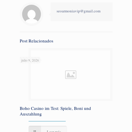
seoarmoniavip@gmail.com
Post Relacionados
julio 9, 2026
Boho Casino im Test: Spiele, Boni und
Auszahlung
Leer más