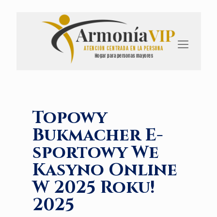
Topowy
Bukmacher E-
sportowy We
Kasyno Online
W 2025 Roku!
2025