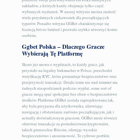
zakładów, z których każdy obejmuje tylko część
wybranych wydarzeń. W naszej witrynie można znaleźć
wiele przydatnych ciekawostek dla początkujących
typerów. Ponadto witryna GGBet charakteryzuje się
licencją brivio limited i pozwala szybko utworzyć konto
osobiste.
Ggbet Polska – Dlaczego Gracze
Wybierają Tę Platformę
Skoro już mowa o wypłatach, to każdy gracz, jak
przystało na legalny bukmacher w Polsce, przechodzi
weryfikację KYC, która gwarantuje bezpieczeństwo oraz
przejrzystość transakcji. Dzięki temu nie und nimmer ma
żadnych niespodzianek podczas wypłat, some sort of
gracze mogą spać spokojnie bez obaw o bezpieczeństwo
środków. Platforma GGBet została zaprojektowana tak,
aby była przyjazna dla użytkownika, ułatwiając
nawigację i obstawianie zarówno początkującym, jak i
actually doświadczonym graczom. GGBet może również
oferować transakcje za pośrednictwem kryptowalut,
takich grunzochse Bitcoin, oferując wysokie
bezpieczeństwo i anonimowość. Te cyfrowe portfele