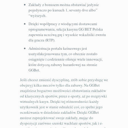
Zakłady z bonusem można obstawiać jedynie
pojedynczo po kursach 1, seventy-five albo”
“wyższych.
Dzięki współpracy z wiodącymi dostawcami
oprogramowania, sekcja kasyna GG BET Polska
zapewnia uczciwą grę i wysokie wskaźniki zwrotu
dla gracza (RTP).
Administracja portalu keineswegs jest
usatysfakcjonowana tym, co obecnie zostało
osiągnięte i codziennie oferuje wiele innowacji,
które dotyczą zabawy hazardowej na stronie
GGBet.
Jeśli chcesz zmienić dyscyplinę, zrób sobie przysługę we
obejrzyj kilka meczów tylko dla zabawy. Na GGBet
znajdziesz bogactwo możliwości obstawiania zakładów
od klasycznych sportów, przez e-sporty, aż po rozgrywki
wirtualnych kasyn. Dzięki tej różnorodności każdy
użytkownik jest w stanie odnaleźć coś, co spełni jego
oczekiwania w dziedzinie zakładów. Dzięki GGBet
możesz zaprojektować swoje zakłady, mając do
dyspozycji zarówno szeroki wachlarz sportów, jak i e-