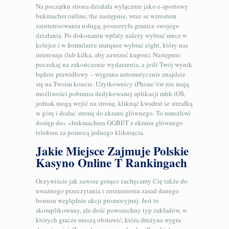
Na początku strona działała wyłącznie jako e-sportowy
bukmacher online, the następnie, wraz se wzrostem
zainteresowania usługą, poszerzyła granice swojego
działania. Po dokonaniu wpłaty należy wybrać mecz w
kolejce i w formularzu marquee wybrać eight, który nas
interesuje (lub kilka, aby zawrzeć kupon). Następnie
poczekaj na zakończenie wydarzenia, a jeśli Twój wynik
będzie prawidłowy – wygrana automatycznie znajdzie
się na Twoim koncie. Użytkownicy iPhone’ów nie mają
możliwości pobrania dedykowanej aplikacji mhh iOS,
jednak mogą wejść na stronę, kliknąć kwadrat se strzałką
w górę i dodać stronę do ekranu głównego. To umożliwi
dostęp do» «bukmachera GGBET z ekranu głównego
telefonu za pomocą jednego kliknięcia.
Jakie Miejsce Zajmuje Polskie
Kasyno Online T Rankingach
Oczywiście jak zawsze gorąco zachęcamy Cię także do
uważnego przeczytania i zrozumienia zasad danego
bonusu względnie akcji promocyjnej. Jest to
skomplikowany, ale dość powszechny typ zakładów, w
których gracze muszą obstawić, która drużyna wygra