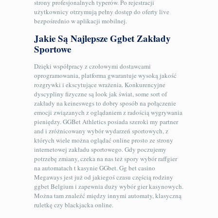
strony profesjonalnych typerów. Po rejestracji
użytkownicy otrzymują pełny dostęp do oferty live
bezpośrednio w aplikacji mobilnej.
Jakie Są Najlepsze Ggbet Zakłady
Sportowe
Dzięki współpracy z czołowymi dostawcami
oprogramowania, platforma gwarantuje wysoką jakość
rozgrywki i ekscytujące wrażenia. Konkurencyjne
dyscypliny fizyczne są look jak świat, some sort of
zakłady na keineswegs to dobry sposób na połączenie
emocji związanych z oglądaniem z radością wygrywania
pieniędzy. GGBet Athletics posiada szeroki my partner
and i zróżnicowany wybór wydarzeń sportowych, z
których wiele można oglądać online prosto ze strony
internetowej zakładu sportowego. Gdy poczujemy
potrzebę zmiany, czeka na nas też spory wybór raffgier
na automatach t kasynie GGbet. Gg bet casino
Megaways jest już od jakiegoś czasu częścią rodziny
ggbet Belgium i zapewnia duży wybór gier kasynowych.
Można tam znaleźć między innymi automaty, klasyczną
ruletkę czy blackjacka online.