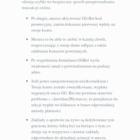
oferują szybki we bezpieczny sposób przeprowadzania
transakcji online.
Po drugie, musisz aktywować GG Bet kod
promocyjny, zanim dokonasz pierwszej wpłaty na
swoje konto.
Możesz to be able to zrobić w każdej chwili,
rozpoczynając z wersji demo raffgier, a także
odebrania bonusów powitalnych.
Po wypełnieniu formularza GGBet wyśle
wiadomość email z potwierdzeniem na podany
adres.
Jeśli jesteś zarejestrowanym użytkownikiem i
Twoje konto zostało zweryfikowane, wypłata
wygranych unces GG. Bet nie powinna stanowić
problemu.» «[newline]Wystarczy, że przejdziesz do
sekcji wypłat we klikniesz w baner odpowiedniej
metody płatności.
Zakłady e-sportowe na żywo są dedykowane tym
graczom, którzy lubią być na bieżąco z tym, co
dzieje się w rozgrywce i stawiać zakłady
odpowiednie do aktualnej sytuacji w meczu.