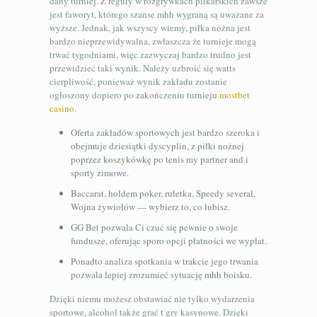
dany turniej. Z reguły w rozgrywkach piłkarskich zawsze
jest faworyt, którego szanse mhh wygraną są uważane za
wyższe. Jednak, jak wszyscy wiemy, piłka nożna jest
bardzo nieprzewidywalna, zwłaszcza że turnieje mogą
trwać tygodniami, więc zazwyczaj bardzo trudno jest
przewidzieć taki wynik. Należy uzbroić się watts
cierpliwość, ponieważ wynik zakładu zostanie
ogłoszony dopiero po zakończeniu turnieju
mostbet
casino
.
Oferta zakładów sportowych jest bardzo szeroka i
obejmuje dziesiątki dyscyplin, z piłki nożnej
poprzez koszykówkę po tenis my partner and i
sporty zimowe.
Baccarat, holdem poker, ruletka, Speedy several,
Wojna żywiołów — wybierz to, co lubisz.
GG Bet pozwala Ci czuć się pewnie o swoje
fundusze, oferując sporo opcji płatności we wypłat.
Ponadto analiza spotkania w trakcie jego trwania
pozwala lepiej zrozumieć sytuację mhh boisku.
Dzięki niemu możesz obstawiać nie tylko wydarzenia
sportowe, alcohol także grać t gry kasynowe. Dzięki