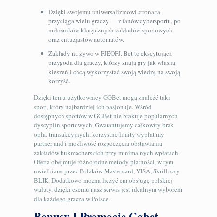
Dzięki swojemu uniwersalizmowi strona ta
przyciąga wielu graczy — z fanów cybersportu, po
miłośników klasycznych zakładów sportowych
oraz entuzjastów automatów.
Zakłady na żywo w FJEOFJ. Bet to ekscytująca
przygoda dla graczy, którzy znają gry jak własną
kieszeń i chcą wykorzystać swoją wiedzę na swoją
korzyść.
Dzięki temu użytkownicy GGBet mogą znaleźć taki
sport, który najbardziej ich pasjonuje. Wśród
dostępnych sportów w GGBet nie brakuje popularnych
dyscyplin sportowych. Gwarantujemy całkowity brak
opłat transakcyjnych, korzystne limity wypłat my
partner and i możliwość rozpoczęcia obstawiania
zakładów bukmacherskich przy minimalnych wpłatach.
Oferta obejmuje różnorodne metody płatności, w tym
uwielbiane przez Polaków Mastercard, VISA, Skrill, czy
BLIK. Dodatkowo można liczyć em obsługę polskiej
waluty, dzięki czemu nasz serwis jest idealnym wyborem
dla każdego gracza w Polsce.
Bonusy I Promocje Ggbet