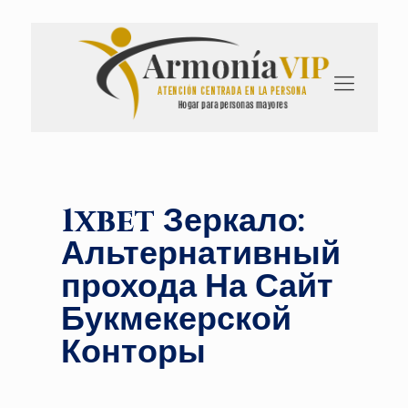
1xbet Зеркало:
Альтернативный
прохода На Сайт
Букмекерской
Конторы