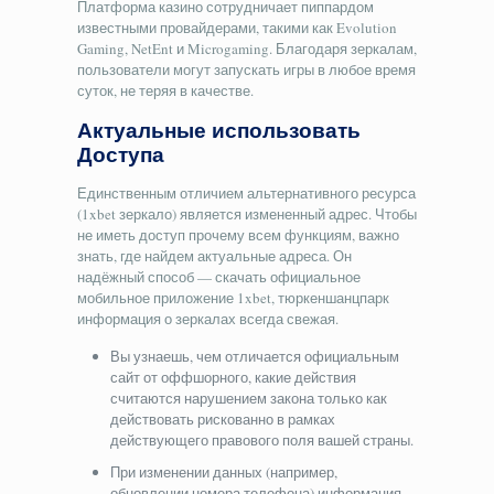
Платформа казино сотрудничает пиппардом
известными провайдерами, такими как Evolution
Gaming, NetEnt и Microgaming. Благодаря зеркалам,
пользователи могут запускать игры в любое время
суток, не теряя в качестве.
Актуальные использовать
Доступа
Единственным отличием альтернативного ресурса
(1xbet зеркало) является измененный адрес. Чтобы
не иметь доступ прочему всем функциям, важно
знать, где найдем актуальные адреса. Он
надёжный способ — скачать официальное
мобильное приложение 1xbet, тюркеншанцпарк
информация о зеркалах всегда свежая.
Вы узнаешь, чем отличается официальным
сайт от оффшорного, какие действия
считаются нарушением закона только как
действовать рискованно в рамках
действующего правового поля вашей страны.
При изменении данных (например,
обновлении номера телефона) информация