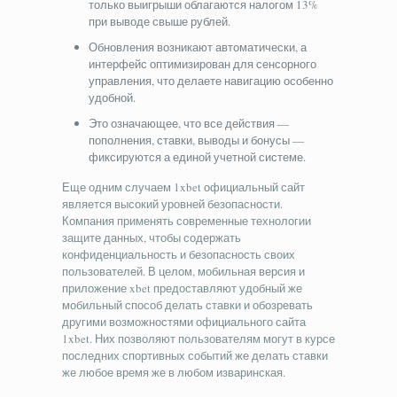
только выигрыши облагаются налогом 13%
при выводе свыше рублей.
Обновления возникают автоматически, а
интерфейс оптимизирован для сенсорного
управления, что делаете навигацию особенно
удобной.
Это означающее, что все действия —
пополнения, ставки, выводы и бонусы —
фиксируются а единой учетной системе.
Еще одним случаем 1xbet официальный сайт
является высокий уровней безопасности.
Компания применять современные технологии
защите данных, чтобы содержать
конфиденциальность и безопасность своих
пользователей. В целом, мобильная версия и
приложение xbet предоставляют удобный же
мобильный способ делать ставки и обозревать
другими возможностями официального сайта
1xbet. Них позволяют пользователям могут в курсе
последних спортивных событий же делать ставки
же любое время же в любом изваринская.