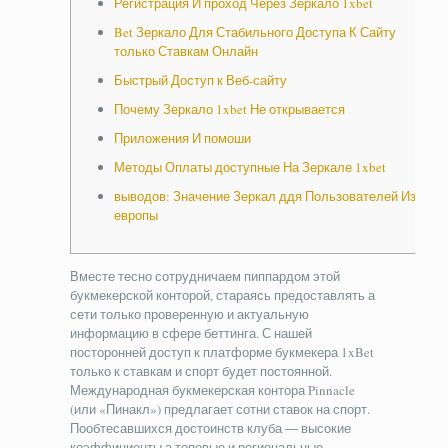
Регистрация И проход Через Зеркало 1xbet
Bet Зеркало Для Стабильного Доступа К Сайту
только Ставкам Онлайн
Быстрый Доступ к Веб-сайту
Почему Зеркало 1xbet Не открывается
Приложения И помоши
Методы Оплаты доступные На Зеркале 1xbet
выводов: Значение Зеркал ддя Пользователей Из
европы
Вместе тесно сотрудничаем пиппардом этой
букмекерской конторой, стараясь предоставлять а
сети только проверенную и актуальную
информацию в сфере беттинга. С нашей
посторонней доступ к платформе букмекера 1xBet
только к ставкам и спорт будет постоянной.
Международная букмекерская контора Pinnacle
(или «Пинакл») предлагает сотни ставок на спорт.
Пообтесавшихся достоинств клуба ― высокие
коэффициенты а топовые и региональные