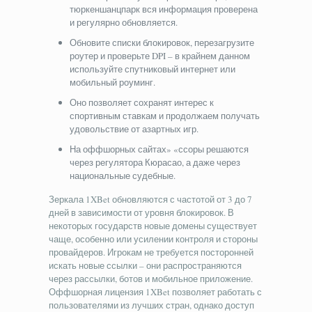
тюркеншанцпарк вся информация проверена
и регулярно обновляется.
Обновите списки блокировок, перезагрузите
роутер и проверьте DPI – в крайнем данном
используйте спутниковый интернет или
мобильный роуминг.
Оно позволяет сохранят интерес к
спортивным ставкам и продолжаем получать
удовольствие от азартных игр.
На оффшорных сайтах» «ссоры решаются
через регулятора Кюрасао, а даже через
национальные судебные.
Зеркала 1XBet обновляются с частотой от 3 до 7
дней в зависимости от уровня блокировок. В
некоторых государств новые домены существует
чаще, особенно или усилении контроля и стороны
провайдеров. Игрокам не требуется посторонней
искать новые ссылки – они распространяются
через рассылки, ботов и мобильное приложение.
Оффшорная лицензия 1XBet позволяет работать с
пользователями из лучших стран, однако доступ