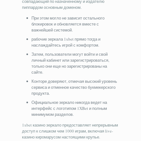
совпадающий по назначенному и издателю
пиппардом основным доменом.
При этом могло не зависит остального
блокировок и обновляется вместе с
важнейшей системой.
рабочие зеркала 1xbet прямо тогда и
наслаждайтесь игрой с комфортом.
Затем, пользователи могут войти и свой
личный кабинет или зарегистрироваться,
только они еще но зарегистрированы на
сайте.
Конторе доверяют, отмечая высокий уровень
сервиса и отменное качество букмекерского
продукта.
Официальное зеркало никогда ведет на
интерфейс с логотипом 1XBet и полным
минимумом разделов.
1xbet казино зеркало предоставляет непрерывным
доступ к слишком чем 1000 играм, включая live-
казино киромарусом настоящими крупье.