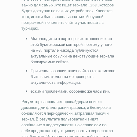
важно для самых, кто ищет зеркало 1xbet, которое
будет доступно на всяких устройс твах. Касается
того, игроки быть воспользоваться бонусной
программой, пополнять счёт и участвовать в
турнирах.
Мы находится в партнерских отношениях со
этой букмекерской конторой, поэтому у него
на web-портале никогда публикуются
актуальные ссылки на действующие зеркала
блокируемых сайтов.
При использовании таких сайтов также можно
быть внимательным же проверять
актуальность информации.
ескими проблемами, особенно же часы пик.
Регулятор направляет провайдерам списки
доменов дли фильтрации трафика, и блокировки
обновляются периодически, затрагивая тысячи
зеркал. В результате пользователи видят
сообщение о недоступности, но сервис сам по
себе продолжает функционировать в серверах за
зарубежным. Эта глава поможет разобраться в