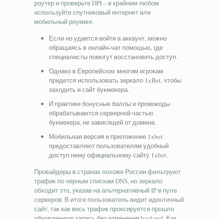
роутер и проверьте DPI – в крайнем любом
используйте спутниковый интернет или
мобильный роуминг.
Если но удается войти а аккаунт, можно
обращаясь в онлайн-чат помощью, где
специалисты помогут восстановить доступ.
Однако в Европейских многим игрокам
придется использовать зеркало 1xBet, чтобы
заходить и сайт букмекера.
И практике бонусные баллы и промокоды
обрабатываются серверной частью
букмекера, не зависящей от домена.
Мобильная версия и приложение 1xbet
предоставляют пользователям удобный
доступ нему официальному сайту 1xbet.
Провайдеры в странах похоже России фильтруют
трафик по черным спискам DNS, но зеркало
обходит это, указав на альтернативный IP в пуле
серверов. В итоге пользователь видит идентичный
сайт, так как весь трафик проксируется прошло
обновленную запись без изменения backend. Как