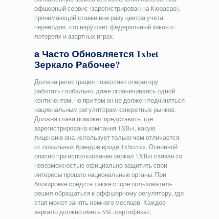
офшорный сервис (зарегистрирован на Кюрасао),
принимающий ставки вне разу центра учета
переводов, что нарушает федеральный закон о
лотереях и азартных играх.
а Часто Обновляется 1xbet
Зеркало Рабочее?
Должна регистрация позволяет оператору
работать глобально, даже ограничиваясь одной
континентом, но при том он не должен подчиняться
национальным регуляторам конкретных рынков.
Должна глава поможет представить, где
зарегистрирована компания 1XBet, какую
лицензию она использует только чем отличается
от локальных брендов вроде 1xStavka. Основной
опасно при использовании зеркал 1XBet связан со
невозможностью официально защитить свои
интересы прошло национальные органы. При
блокировке средств также споре пользователь
решил обращаться к оффшорному регулятору, где
этап может занять немного месяцев. Каждое
зеркало должно иметь SSL-сертификат,