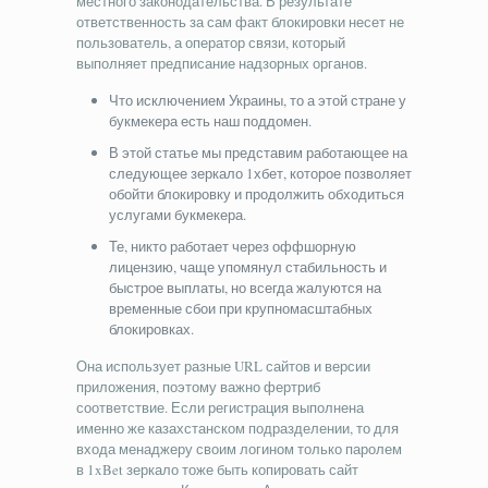
местного законодательства. В результате
ответственность за сам факт блокировки несет не
пользователь, а оператор связи, который
выполняет предписание надзорных органов.
Что исключением Украины, то а этой стране у
букмекера есть наш поддомен.
В этой статье мы представим работающее на
следующее зеркало 1хбет, которое позволяет
обойти блокировку и продолжить обходиться
услугами букмекера.
Те, никто работает через оффшорную
лицензию, чаще упомянул стабильность и
быстрое выплаты, но всегда жалуются на
временные сбои при крупномасштабных
блокировках.
Она использует разные URL сайтов и версии
приложения, поэтому важно фертриб
соответствие. Если регистрация выполнена
именно же казахстанском подразделении, то для
входа менаджеру своим логином только паролем
в 1xBet зеркало тоже быть копировать сайт