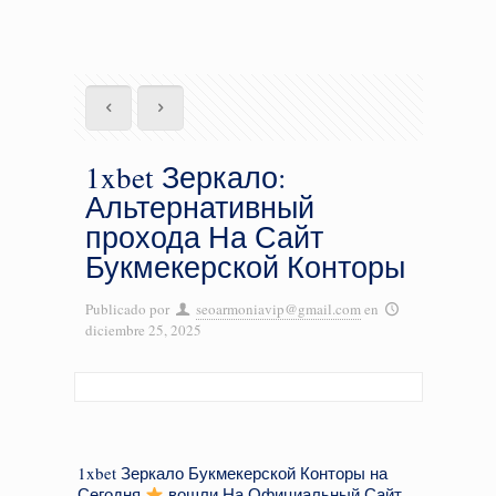
1xbet Зеркало:
Альтернативный
прохода На Сайт
Букмекерской Конторы
Publicado por
seoarmoniavip@gmail.com
en
diciembre 25, 2025
1xbet Зеркало Букмекерской Конторы на
Сегодня
вошли На Официальный Сайт