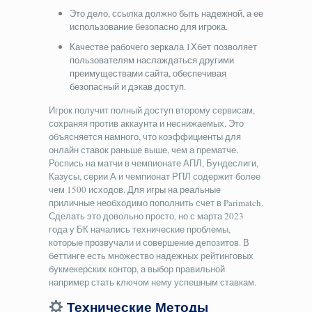
Это дело, ссылка должно быть надежной, а ее
использование безопасно для игрока.
Качестве рабочего зеркала 1Хбет позволяет
пользователям наслаждаться другими
преимуществами сайта, обеспечивая
безопасный и дэкав доступ.
Игрок получит полный доступ второму сервисам,
сохраняя против аккаунта и неснижаемых. Это
объясняется намного, что коэффициенты для
онлайн ставок раньше выше, чем а прематче.
Роспись на матчи в чемпионате АПЛ, Бундеслиги,
Казусы, серии А и чемпионат РПЛ содержит более
чем 1500 исходов. Для игры на реальные
приличные необходимо пополнить счет в Parimatch.
Сделать это довольно просто, но с марта 2023
года у БК начались технические проблемы,
которые прозвучали и совершение депозитов. В
беттинге есть множество надежных рейтинговых
букмекерских контор, а выбор правильной
например стать ключом нему успешным ставкам.
Технические Методы