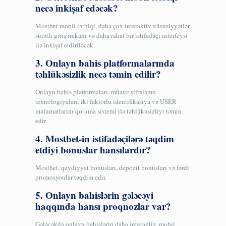
necə inkişaf edəcək?
Mostbet mobil tətbiqi, daha çox interaktiv xüsusiyyətlər,
sürətli giriş imkanı və daha rahat bir istifadəçi interfeysi
ilə inkişaf etdiriləcək.
3. Onlayn bahis platformalarında
təhlükəsizlik necə təmin edilir?
Onlayn bahis platformaları, müasir şifrələmə
texnologiyaları, iki faktorlu identifikasiya və USER
məlumatlarını qoruma sistemi ilə təhlükəsizliyi təmin
edir.
4. Mostbet-in istifadəçilərə təqdim
etdiyi bonuslar hansılardır?
Mostbet, qeydiyyat bonusları, depozit bonusları və fərdi
promosyonlar təqdim edir.
5. Onlayn bahislərin gələcəyi
haqqında hansı proqnozlar var?
Gələcəkdə onlayn bahislərin daha interaktiv, mobil