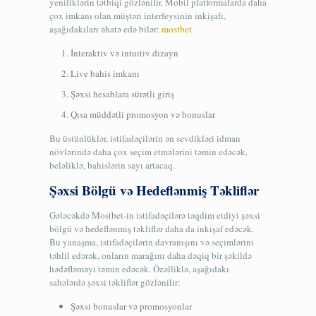
yeniliklərin tətbiqi gözlənilir. Mobil platformalarda daha
çox imkanı olan müştəri interfeysinin inkişafı,
aşağıdakıları əhatə edə bilər:
mostbet
İnteraktiv və intuitiv dizayn
Live bahis imkanı
Şəxsi hesablara sürətli giriş
Qısa müddətli promosyon və bonuslar
Bu üstünlüklər, istifadəçilərin ən sevdikləri idman
növlərində daha çox seçim etmələrini təmin edəcək,
beləliklə, bahislərin sayı artacaq.
Şəxsi Bölgü və Hedeflənmiş Təkliflər
Gələcəkdə Mostbet-in istifadəçilərə təqdim etdiyi şəxsi
bölgü və hedeflənmiş təkliflər daha da inkişaf edəcək.
Bu yanaşma, istifadəçilərin davranışını və seçimlərini
təhlil edərək, onların marağını daha dəqiq bir şəkildə
hədəfləməyi təmin edəcək. Özəlliklə, aşağıdakı
sahələrdə şəxsi təkliflər gözlənilir:
Şəxsi bonuslar və promosyonlar