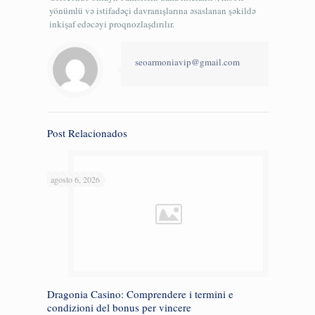
yönümlü və istifadəçi davranışlarına əsaslanan şəkildə
inkişaf edəcəyi proqnozlaşdırılır.
seoarmoniavip@gmail.com
Post Relacionados
agosto 6, 2026
Dragonia Casino: Comprendere i termini e
condizioni del bonus per vincere