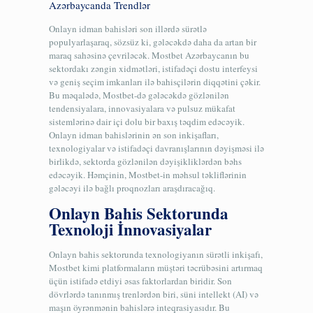
Azərbaycanda Trendlər
Onlayn idman bahisləri son illərdə sürətlə
populyarlaşaraq, sözsüz ki, gələcəkdə daha da artan bir
maraq sahəsinə çevriləcək. Mostbet Azərbaycanın bu
sektordakı zəngin xidmətləri, istifadəçi dostu interfeysi
və geniş seçim imkanları ilə bahisçilərin diqqətini çəkir.
Bu məqalədə, Mostbet-də gələcəkdə gözlənilən
tendensiyalara, innovasiyalara və pulsuz mükafat
sistemlərinə dair içi dolu bir baxış təqdim edəcəyik.
Onlayn idman bahislərinin ən son inkişafları,
texnologiyalar və istifadəçi davranışlarının dəyişməsi ilə
birlikdə, sektorda gözlənilən dəyişikliklərdən bəhs
edəcəyik. Həmçinin, Mostbet-in məhsul təkliflərinin
gələcəyi ilə bağlı proqnozları araşdıracağıq.
Onlayn Bahis Sektorunda
Texnoloji İnnovasiyalar
Onlayn bahis sektorunda texnologiyanın sürətli inkişafı,
Mostbet kimi platformaların müştəri təcrübəsini artırmaq
üçün istifadə etdiyi əsas faktorlardan biridir. Son
dövrlərdə tanınmış trenlərdən biri, süni intellekt (AI) və
maşın öyrənmənin bahislərə inteqrasiyasıdır. Bu