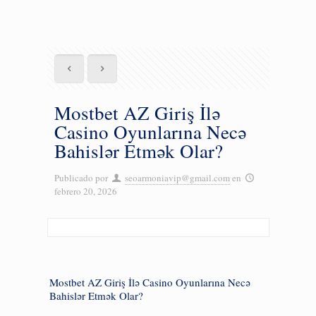
Mostbet AZ Giriş İlə
Casino Oyunlarına Necə
Bahislər Etmək Olar?
Publicado por
seoarmoniavip@gmail.com
en
febrero 20, 2026
Mostbet AZ Giriş İlə Casino Oyunlarına Necə
Bahislər Etmək Olar?