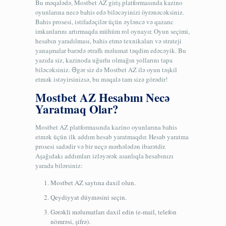
Bu məqalədə, Mostbet AZ giriş platformasında kazino
oyunlarına necə bahis edə biləcəyinizi öyrənəcəksiniz.
Bahis prosesi, istifadəçilər üçün əyləncə və qazanc
imkanlarını artırmaqda mühüm rol oynayır. Oyun seçimi,
hesabın yaradılması, bahis etmə texnikaları və strateji
yanaşmalar barədə ətraflı məlumat təqdim edəcəyik. Bu
yazıda siz, kazinoda uğurlu olmağın yollarını tapa
biləcəksiniz. Əgər siz də Mostbet AZ ilə oyun təşkil
etmək istəyirsinizsə, bu məqalə tam sizə görədir!
Mostbet AZ Hesabını Necə
Yaratmaq Olar?
Mostbet AZ platformasında kazino oyunlarına bahis
etmək üçün ilk addım hesab yaratmaqdır. Hesab yaratma
prosesi sadədir və bir neçə mərhələdən ibarətdir.
Aşağıdakı addımları izləyərək asanlıqla hesabınızı
yarada bilərsiniz:
Mostbet AZ saytına daxil olun.
Qeydiyyat düyməsini seçin.
Gərəkli məlumatları daxil edin (e-mail, telefon
nömrəsi, şifrə).