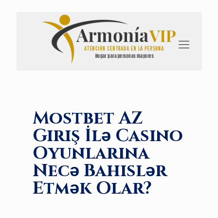
Mostbet AZ
Giriş İlə Casino
Oyunlarına
Necə Bahislər
Etmək Olar?