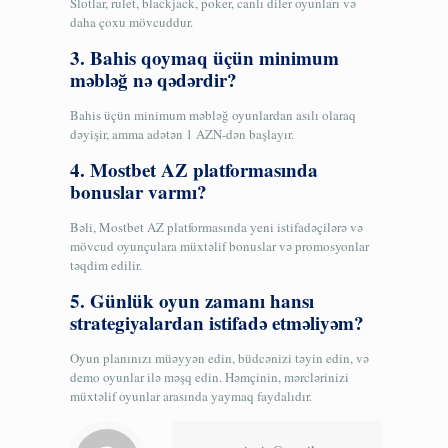
Slotlar, rulet, blackjack, poker, canlı diler oyunları və
daha çoxu mövcuddur.
3. Bahis qoymaq üçün minimum
məbləğ nə qədərdir?
Bahis üçün minimum məbləğ oyunlardan asılı olaraq
dəyişir, amma adətən 1 AZN-dən başlayır.
4. Mostbet AZ platformasında
bonuslar varmı?
Bəli, Mostbet AZ platformasında yeni istifadəçilərə və
mövcud oyunçulara müxtəlif bonuslar və promosyonlar
təqdim edilir.
5. Günlük oyun zamanı hansı
strategiyalardan istifadə etməliyəm?
Oyun planınızı müəyyən edin, büdcənizi təyin edin, və
demo oyunlar ilə məşq edin. Həmçinin, mərclərinizi
müxtəlif oyunlar arasında yaymaq faydalıdır.