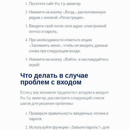
Посетите сайт Pin Up авиатор.
Нажмите на кнопку «Вход», расположенную
рядом с кнопкой «Регистрация».
Введите свой логин (или адрес электронной
почты) и пароль.
При необходимости отметьте опцию
«Запомнить меня», чтобы не вводить данные
снова при следующем входе.
Нажмите на кнопку «Войти» и наслаждайтесь
игрой!
Что делать в случае
проблем с входом
Если у вас возникли трудности с входом в аккаунт
Pin Up авиатор, рассмотрите следующий список
шагов для решения проблемы:
Проверьте правильность введённых логина и
пароля.
Используйте функцию «Забыли пароль?» для