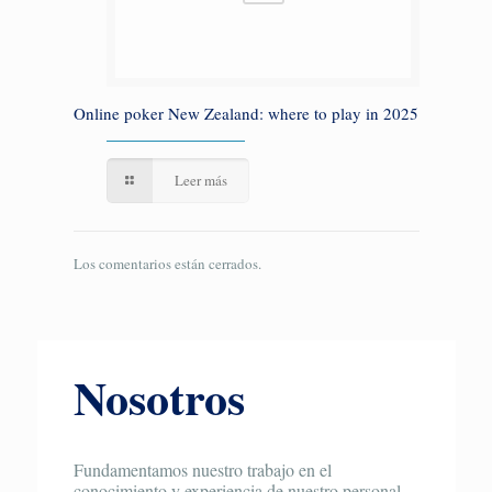
Online poker New Zealand: where to play in 2025
Leer más
Los comentarios están cerrados.
Nosotros
Fundamentamos nuestro trabajo en el
conocimiento y experiencia de nuestro personal,