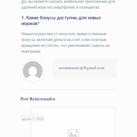
Да, вы можете скачать мобильное приложение для
удобной игры на смартфонах и планшетах.
5. Какие бонусы доступны для новых
игроков?
Новые игроки могут получать приветственные
бонусы, включая деньги на счёт и бесплатные
вращения на слотах, что увеличивает шансы на
выигрыши.
seoarmoniavip@gmail.com
Post Relacionados
agosto 7, 2026