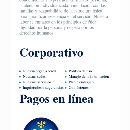
la atención individualizada, vinculación con las
familias y adaptabilidad de la estructura física
para garantizar excelencia en el servicio. Nuestra
labor se enmarca en los principios de ética,
dignidad por la persona y respeto por los
derechos humanos.
Corporativo
Nuestra organización
Política de uso
Nuestras sedes
Manejo de la información
Nuestros servicios
Plan estratégico
Inquietudes o sugerencias
Contáctenos
Pagos en línea