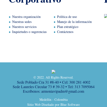
Nuestra organización
Política de uso
Nuestras sedes
Manejo de la información
Nuestros servicios
Plan estratégico
Inquietudes o sugerencias
Contáctenos
© 2022. All Rights Reserved.
Sede Poblado Cra 31 #8-40 • Cel: 300 281 4002
Sede Laureles Circular 73 # 39-32 • Tel: 313 7095064
Escríbenos: armoniavipadm@gmail.com
Medellín - Colombia
Sitio Web Diseñado por Blue Software