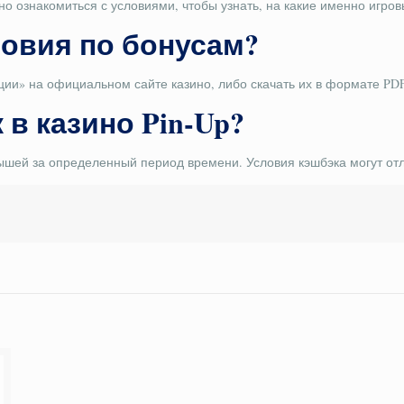
жно ознакомиться с условиями, чтобы узнать, на какие именно игр
ловия по бонусам?
ии» на официальном сайте казино, либо скачать их в формате PDF
 в казино Pin-Up?
ышей за определенный период времени. Условия кэшбэка могут отли