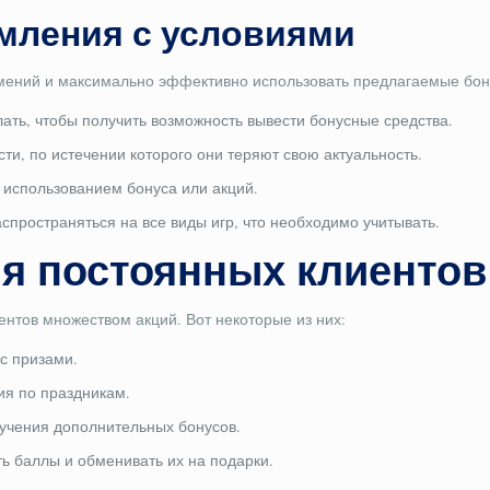
мления с условиями
мений и максимально эффективно использовать предлагаемые бон
ать, чтобы получить возможность вывести бонусные средства.
ти, по истечении которого они теряют свою актуальность.
 использованием бонуса или акций.
спространяться на все виды игр, что необходимо учитывать.
я постоянных клиентов
ентов множеством акций. Вот некоторые из них:
с призами.
я по праздникам.
учения дополнительных бонусов.
 баллы и обменивать их на подарки.