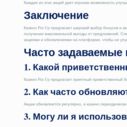
Каждая из этих акций дает игрокам возможность улуч
Заключение
Казино Pin-Up предлагает широкий выбор бонусов и а
получении максимальной выгоды от предложений. Сле
акциями и обновлениями на платформе, чтобы не уп
Часто задаваемые 
1. Какой приветственн
Казино Pin-Up предлагает приятный приветственный б
2. Как часто обновляю
Акции обновляются регулярно, и казино периодически
3. Могу ли я использо