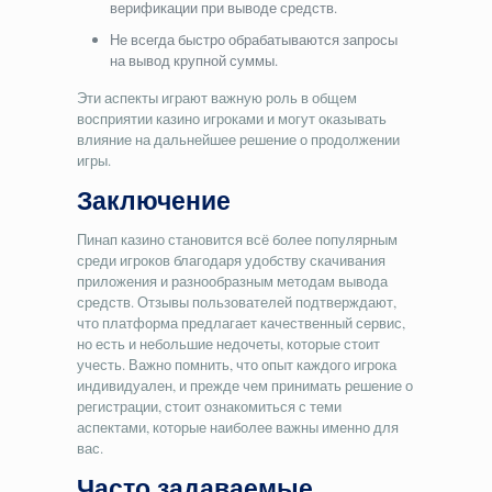
верификации при выводе средств.
Не всегда быстро обрабатываются запросы
на вывод крупной суммы.
Эти аспекты играют важную роль в общем
восприятии казино игроками и могут оказывать
влияние на дальнейшее решение о продолжении
игры.
Заключение
Пинап казино становится всё более популярным
среди игроков благодаря удобству скачивания
приложения и разнообразным методам вывода
средств. Отзывы пользователей подтверждают,
что платформа предлагает качественный сервис,
но есть и небольшие недочеты, которые стоит
учесть. Важно помнить, что опыт каждого игрока
индивидуален, и прежде чем принимать решение о
регистрации, стоит ознакомиться с теми
аспектами, которые наиболее важны именно для
вас.
Часто задаваемые