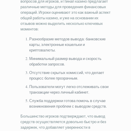
вопросов для игроков, и Пинап казино предлагает
различные методы для проведения финансовых
операций. Игроки оценивают это как важный аспект
общей работы казино, и уже на основании их
отзывов можно выделить несколько ключевых
моментов:
Разнообразие методов вывода: банковские
карты, электронные кошельки и
криптовалюты.
Минимальный размер вывода и скорость
обработки запросов.
Отсутствие скрытых комиссий, что делает
процесс более прозрачным.
Пользователи могут легко отслеживать свои
транзакции через личный кабинет.
Служба поддержки готова помочь в случае
возникновения проблем с выводом средств.
Большинство игроков подтверждают, что вывод
средств осуществляется довольно быстро и без
задержек, что добавляет уверенности в