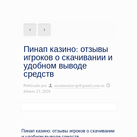
Пинап казино: отзывы
игроков о скачивании и
удобном выводе
средств
Publicado por
seoarmoniavip@gmail.com
en
febrero 23, 2026
Пинап казино: отзывы игроков о скачивании
и удобном выводе средств