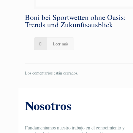
Boni bei Sportwetten ohne Oasis:
Trends und Zukunftsausblick
Leer más
Los comentarios están cerrados.
Nosotros
Fundamentamos nuestro trabajo en el conocimiento y