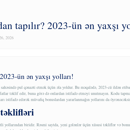
n tapılır? 2023-ün ən yaxşı yo
26, 2026
2023-ün ən yaxşı yolları!
həsində pul qənaəti etmək üçün əla yoldur. Bu məqalədə, 2023-cü ildən etibar
fatlar təklif edir, buna görə də onlardan istifadə etməyi unutmayın. Kodu tapma
rı istifadə edərək müvafiq bonuslardan yararlanmağın yollarını da öyrənəcəksi
əklifləri
tli yollarından biridir. Rəsmi saytda, yeni gələnlər üçün xüsusi təkliflər və b