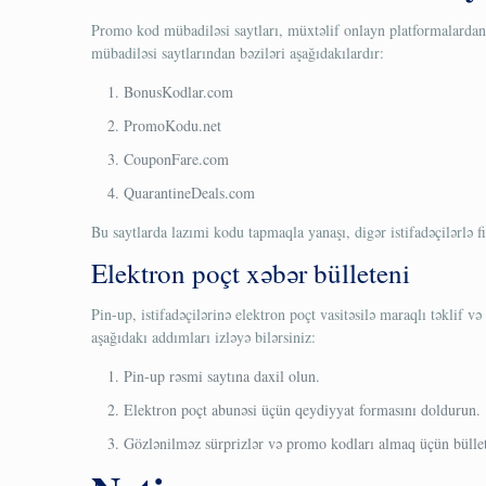
Promo kod mübadiləsi saytları, müxtəlif onlayn platformalardan
mübadiləsi saytlarından bəziləri aşağıdakılardır:
BonusKodlar.com
PromoKodu.net
CouponFare.com
QuarantineDeals.com
Bu saytlarda lazımi kodu tapmaqla yanaşı, digər istifadəçilərlə 
Elektron poçt xəbər bülleteni
Pin-up, istifadəçilərinə elektron poçt vasitəsilə maraqlı təklif
aşağıdakı addımları izləyə bilərsiniz:
Pin-up rəsmi saytına daxil olun.
Elektron poçt abunəsi üçün qeydiyyat formasını doldurun.
Gözlənilməz sürprizlər və promo kodları almaq üçün büllete