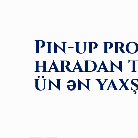
Pin-up pr
haradan ta
ün ən yaxş