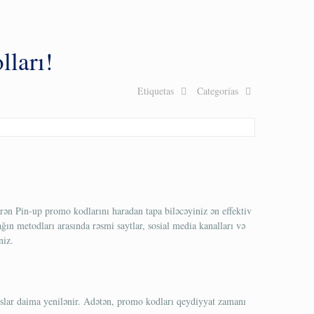
lları!
Etiquetas
Categorías
ən Pin-up promo kodlarını haradan tapa biləcəyiniz ən effektiv
ğın metodları arasında rəsmi saytlar, sosial media kanalları və
niz.
onuslar daima yenilənir. Adətən, promo kodları qeydiyyat zamanı