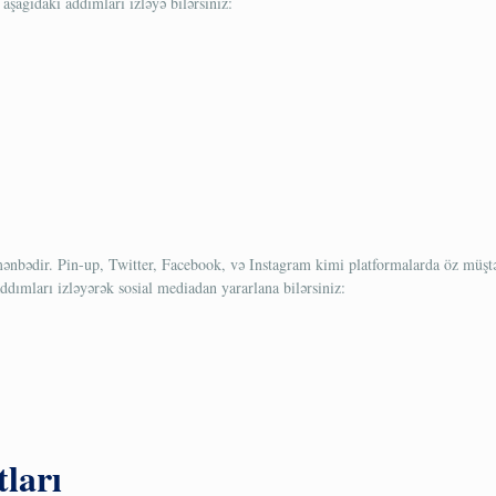
 aşağıdakı addımları izləyə bilərsiniz:
bədir. Pin-up, Twitter, Facebook, və Instagram kimi platformalarda öz müştəril
ddımları izləyərək sosial mediadan yararlana bilərsiniz:
ları