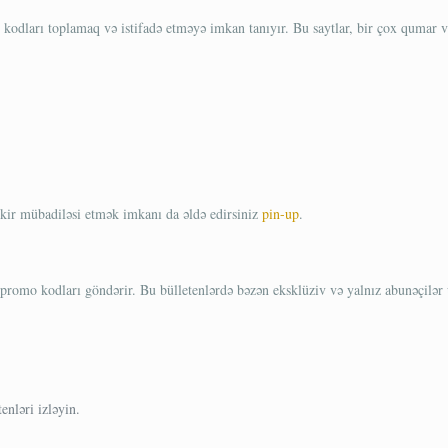
 kodları toplamaq və istifadə etməyə imkan tanıyır. Bu saytlar, bir çox qumar
fikir mübadiləsi etmək imkanı da əldə edirsiniz
pin-up
.
 və promo kodları göndərir. Bu bülletenlərdə bəzən eksklüziv və yalnız abunəçilə
nləri izləyin.