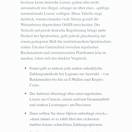
besitzen keine deutsche Lizenz, gelten aber nicht
automatisch wie illegal, solange sie über eine» «gültige
internationale Lizenz verfügen. Diese Tabelle zeigt
deutlich, warum einander viele Nutzer gezielt für
Wettanbieter abgerechnet OASIS entscheiden. Der
Verzicht auf perish deutsche Regulierung bringt mehr
Freiheit bei Sportwetten, geht jedoch gleichzeitig mit
einem geringeren Maß the institutionellem Spielerschutz
einher. Um den Unterschied zwischen regulierten
Buchmachern und internationalen Plattformen klar zu
machen, lohnt sich das direkter Vergleich.
Ferner gibt es nahezu jede andere erdenkliche
Zahlungsmethode bei Legiano zur Auswahl – von
Banktransfers bis hin zu E-Wallets und Krypto-
Coins.
Der Anbieter überzeugt über einer regulierten
Lizenz aus Curacao, einem seriösen Gesamtauftritt
und starken Leistungen i am Praxistest.
Dann sollten Sie diese Option unbedingt zweck,»
«denn immer so es zählt über den sichersten
darüber hinaus schnellsten Zahlungsoptionen.