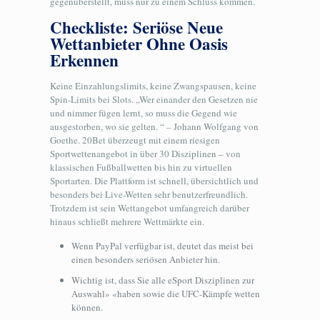
gegenüberstellt, muss nur zu einem Schluss kommen.
Checkliste: Seriöse Neue
Wettanbieter Ohne Oasis
Erkennen
Keine Einzahlungslimits, keine Zwangspausen, keine
Spin-Limits bei Slots. „Wer einander den Gesetzen nie
und nimmer fügen lernt, so muss die Gegend wie
ausgestorben, wo sie gelten. “ – Johann Wolfgang von
Goethe. 20Bet überzeugt mit einem riesigen
Sportwettenangebot in über 30 Disziplinen – von
klassischen Fußballwetten bis hin zu virtuellen
Sportarten. Die Plattform ist schnell, übersichtlich und
besonders bei Live-Wetten sehr benutzerfreundlich.
Trotzdem ist sein Wettangebot umfangreich darüber
hinaus schließt mehrere Wettmärkte ein.
Wenn PayPal verfügbar ist, deutet das meist bei
einen besonders seriösen Anbieter hin.
Wichtig ist, dass Sie alle eSport Disziplinen zur
Auswahl» «haben sowie die UFC-Kämpfe wetten
können.