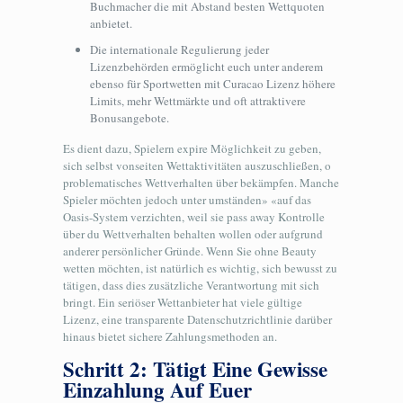
Buchmacher die mit Abstand besten Wettquoten
anbietet.
Die internationale Regulierung jeder
Lizenzbehörden ermöglicht euch unter anderem
ebenso für Sportwetten mit Curacao Lizenz höhere
Limits, mehr Wettmärkte und oft attraktivere
Bonusangebote.
Es dient dazu, Spielern expire Möglichkeit zu geben,
sich selbst vonseiten Wettaktivitäten auszuschließen, o
problematisches Wettverhalten über bekämpfen. Manche
Spieler möchten jedoch unter umständen» «auf das
Oasis-System verzichten, weil sie pass away Kontrolle
über du Wettverhalten behalten wollen oder aufgrund
anderer persönlicher Gründe. Wenn Sie ohne Beauty
wetten möchten, ist natürlich es wichtig, sich bewusst zu
tätigen, dass dies zusätzliche Verantwortung mit sich
bringt. Ein seriöser Wettanbieter hat viele gültige
Lizenz, eine transparente Datenschutzrichtlinie darüber
hinaus bietet sichere Zahlungsmethoden an.
Schritt 2: Tätigt Eine Gewisse
Einzahlung Auf Euer