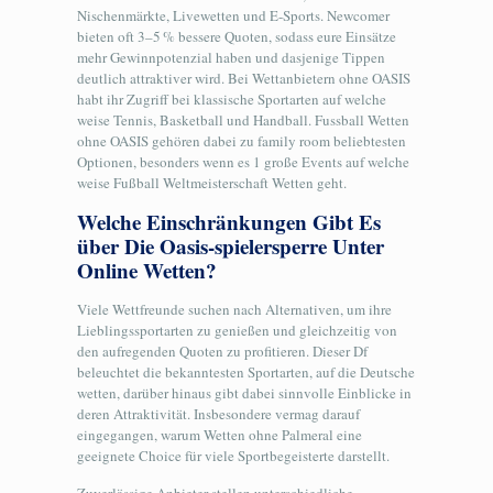
Nischenmärkte, Livewetten und E-Sports. Newcomer
bieten oft 3–5 % bessere Quoten, sodass eure Einsätze
mehr Gewinnpotenzial haben und dasjenige Tippen
deutlich attraktiver wird. Bei Wettanbietern ohne OASIS
habt ihr Zugriff bei klassische Sportarten auf welche
weise Tennis, Basketball und Handball. Fussball Wetten
ohne OASIS gehören dabei zu family room beliebtesten
Optionen, besonders wenn es 1 große Events auf welche
weise Fußball Weltmeisterschaft Wetten geht.
Welche Einschränkungen Gibt Es
über Die Oasis-spielersperre Unter
Online Wetten?
Viele Wettfreunde suchen nach Alternativen, um ihre
Lieblingssportarten zu genießen und gleichzeitig von
den aufregenden Quoten zu profitieren. Dieser Df
beleuchtet die bekanntesten Sportarten, auf die Deutsche
wetten, darüber hinaus gibt dabei sinnvolle Einblicke in
deren Attraktivität. Insbesondere vermag darauf
eingegangen, warum Wetten ohne Palmeral eine
geeignete Choice für viele Sportbegeisterte darstellt.