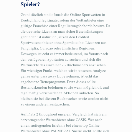
Spieler?
Grundsätzlich sind oftmals die Online Sportwetten in
Deutschland legitimate, sofern der Wettanbieter eine
gültige Franchise einer Regulierungsbehörde besitzt. Da
die deutsche Lizenz an man sicher Beschränkungen
gebunden ist natürlich, setzen den Großteil
Sportwettenanbieter ohne Sperrdatei bei Lizenzen aus
Fanghiglia, Curacao oder ähnlichen Regionen.
Deswegen ist echt es immer bedeutend, im Voraus nach
den verfügbaren Sportarten zu suchen und sich die
Wettmärkte des einzelnen» «Buchmachers anzusehen.
Ein wichtiger Punkt, welchen wir in unserem Analyze
genau unter pass away Lupe nehmen, ist echt das
angebotene Treueprogramm. Denn dieses sollte
Bestandskunden belohnen sowie wenn möglich oft und
regelmäßig verschiedenen Aktionen anbieten. So
bleiben sie bei diesem Buchmacher sowie werden nicht
zu einem anderen austauschen.
Auf Platz 2 throughout unserem Vergleich hat sich ein
hervorragender Wettanbieter ohne OASIS. Wer nach
einem aufregenden Erlebnis bei einem top Online
Wettanbieter ohne PALMERAL Sperre sucht, sollte sich