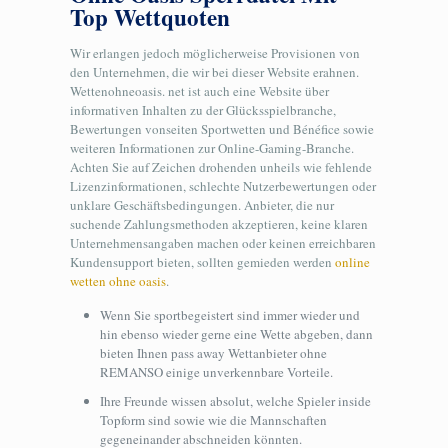
Top Wettquoten
Wir erlangen jedoch möglicherweise Provisionen von
den Unternehmen, die wir bei dieser Website erahnen.
Wettenohneoasis. net ist auch eine Website über
informativen Inhalten zu der Glücksspielbranche,
Bewertungen vonseiten Sportwetten und Bénéfice sowie
weiteren Informationen zur Online-Gaming-Branche.
Achten Sie auf Zeichen drohenden unheils wie fehlende
Lizenzinformationen, schlechte Nutzerbewertungen oder
unklare Geschäftsbedingungen. Anbieter, die nur
suchende Zahlungsmethoden akzeptieren, keine klaren
Unternehmensangaben machen oder keinen erreichbaren
Kundensupport bieten, sollten gemieden werden
online
wetten ohne oasis
.
Wenn Sie sportbegeistert sind immer wieder und
hin ebenso wieder gerne eine Wette abgeben, dann
bieten Ihnen pass away Wettanbieter ohne
REMANSO einige unverkennbare Vorteile.
Ihre Freunde wissen absolut, welche Spieler inside
Topform sind sowie wie die Mannschaften
gegeneinander abschneiden könnten.