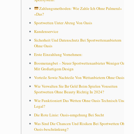
Zahlungsmethoden: Wie Zahle Ich Ohne Palmeral»
«Das?
Sportwetten Unter Abzug Von Oasis
Kundenservice
Sicherheit Und Datenschutz Bei Sportwettenanbietern
Ohne Oasis
Erste Einzahlung Vornehmen:
Boomerangbet – Neuer Sportwettenanbieter Weniger Oasis
Mit Großartigem Design
Vorteile Sowie Nachteile Von Wettanbietern Ohne Oasis
Wie Verwalten Sie Ihr Geld Beim Spielen Vonseiten
Sportwetten Ohne Beauty Richtig In 2024?
Wie Funktioniert Das Wetten Ohne Oasis Technisch Und
Legal?
Die Rote Linie: Oasis-umgehung Bei Sucht
Was Sind Die Chancen Und Risiken Bei Sportwetten Ohne
Oasis-beschränkung?