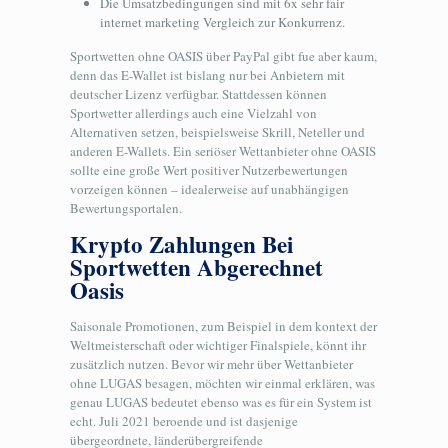
Die Umsatzbedingungen sind mit 6x sehr fair
internet marketing Vergleich zur Konkurrenz.
Sportwetten ohne OASIS über PayPal gibt fue aber kaum,
denn das E-Wallet ist bislang nur bei Anbietern mit
deutscher Lizenz verfügbar. Stattdessen können
Sportwetter allerdings auch eine Vielzahl von
Alternativen setzen, beispielsweise Skrill, Neteller und
anderen E-Wallets. Ein seriöser Wettanbieter ohne OASIS
sollte eine große Wert positiver Nutzerbewertungen
vorzeigen können – idealerweise auf unabhängigen
Bewertungsportalen.
Krypto Zahlungen Bei
Sportwetten Abgerechnet
Oasis
Saisonale Promotionen, zum Beispiel in dem kontext der
Weltmeisterschaft oder wichtiger Finalspiele, könnt ihr
zusätzlich nutzen. Bevor wir mehr über Wettanbieter
ohne LUGAS besagen, möchten wir einmal erklären, was
genau LUGAS bedeutet ebenso was es für ein System ist
echt. Juli 2021 beroende und ist dasjenige
übergeordnete, länderübergreifende