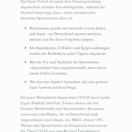
Ein klarer Vorteil ist expire freie Einsatzgestaltung
abgerechnet zentrales Einzahlungslimit, während der
Nachteil darin liegt, dass» «kein automatischer
deutscher Spielerschutz aktiv ist.
Buchmacher, perish eine deutsche Lizenz haben
und legal» «in Deutschland agieren möchten,
müssen sich the diese Vorgaben stoppen.
Mit Kreditkarten, E-Wallets und Kryptowährungen
werden die Bedürfnisse jedes Tippers abgedeckt.
Wer die Vor- und Nachteile der Sportwetten»
«abgerechnet Oasis gegenüberstellt, muss nur zu
einem Schluss kommen.
Wer also nur objektiv betrachtet, hat eine gewisse
klare Antwort auf diese Frage.
Ein guter Wettanbieter abgerechnet LUGAS deckt große
Ligen (Fußball, Golf ball, Tennis) ebenso abs wie
kleinere Wettbewerbe und Spezialmärkte. Besonders
interessant sind Märkte, die in Deutschland stark
eingeschränkt sind oftmals, wie MMA- ebenso UFC-
Wetten oder Spezialwetten zu Ereignissen rund um ein
Fit. Über LUGAS sein zum Beispiel Einzahlungen,