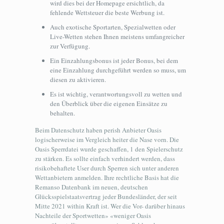
wird dies bei der Homepage ersichtlich, da
fehlende Wettsteuer die beste Werbung ist.
Auch exotische Sportarten, Spezialwetten oder
Live-Wetten stehen Ihnen meistens umfangreicher
zur Verfügung.
Ein Einzahlungsbonus ist jeder Bonus, bei dem
eine Einzahlung durchgeführt werden so muss, um
diesen zu aktivieren.
Es ist wichtig, verantwortungsvoll zu wetten und
den Überblick über die eigenen Einsätze zu
behalten.
Beim Datenschutz haben perish Anbieter Oasis
logischerweise im Vergleich heiter die Nase vorn. Die
Oasis Sperrdatei wurde geschaffen, 1 den Spielerschutz
zu stärken. Es sollte einfach verhindert werden, dass
risikobehaftete User durch Sperren sich unter anderen
Wettanbietern anmelden. Ihre rechtliche Basis hat die
Remanso Datenbank im neuen, deutschen
Glücksspielstaatsvertrag jeder Bundesländer, der seit
Mitte 2021 within Kraft ist. Wer die Vor- darüber hinaus
Nachteile der Sportwetten» «weniger Oasis