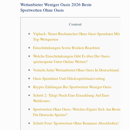
Wettanbieter Weniger Oasis 2026 Beste
Sportwetten Ohne Oasis
Content
Vipluck: Neuer Buchmacher Ohne Oasis Sperrdatei Mit
Top Wettquoten
Einschränkungen Sowie Risiken Beachten
Welche Einschränkungen Gibt Es über Die Oasis-
spielersperre Unter Online Wetten?
Vorteile Jeder Wettanbieter Ohne Oasis In Deutschland:
Oasis Sperrdatei Und Glücksspielstaatsvertrag
Krypto Zahlungen Bei Sportwetten Weniger Oasis
Schritt 2: Tätigt Noch Eine Einzahlung Auf Euer
Wettkonto:
Sportwetten Ohne Oasis: Welches Eignet Sich Am Besten
Für Deutsche Spieler?
Schritt Four: Sportwetten Ohne Remanso Abschließen!