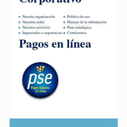
Nuestra organización
Política de uso
Nuestras sedes
Manejo de la información
Nuestros servicios
Plan estratégico
Inquietudes o sugerencias
Contáctenos
Pagos en línea