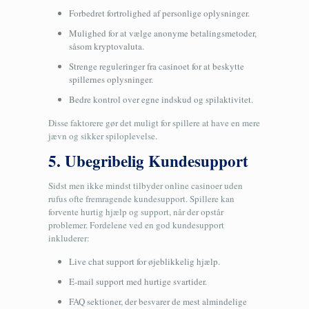
Forbedret fortrolighed af personlige oplysninger.
Mulighed for at vælge anonyme betalingsmetoder,
såsom kryptovaluta.
Strenge reguleringer fra casinoet for at beskytte
spillernes oplysninger.
Bedre kontrol over egne indskud og spilaktivitet.
Disse faktorere gør det muligt for spillere at have en mere
jævn og sikker spiloplevelse.
5. Ubegribelig Kundesupport
Sidst men ikke mindst tilbyder online casinoer uden
rufus ofte fremragende kundesupport. Spillere kan
forvente hurtig hjælp og support, når der opstår
problemer. Fordelene ved en god kundesupport
inkluderer:
Live chat support for øjeblikkelig hjælp.
E-mail support med hurtige svartider.
FAQ sektioner, der besvarer de mest almindelige