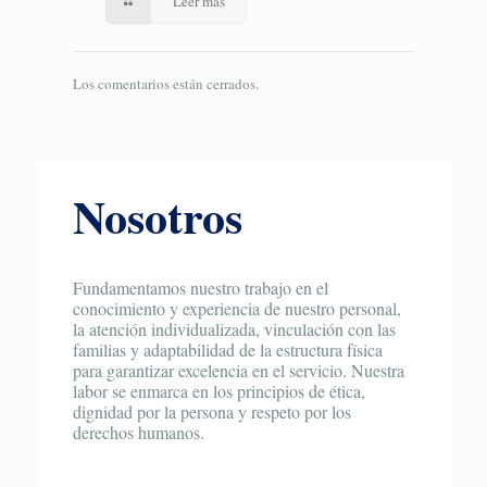
Leer más
Los comentarios están cerrados.
Nosotros
Fundamentamos nuestro trabajo en el
conocimiento y experiencia de nuestro personal,
la atención individualizada, vinculación con las
familias y adaptabilidad de la estructura física
para garantizar excelencia en el servicio. Nuestra
labor se enmarca en los principios de ética,
dignidad por la persona y respeto por los
derechos humanos.