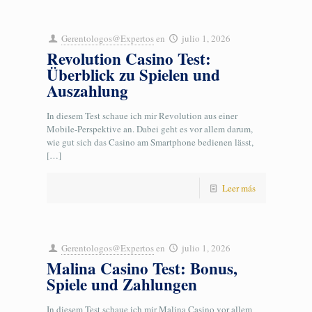
Gerentologos@Expertos
en
julio 1, 2026
Revolution Casino Test:
Überblick zu Spielen und
Auszahlung
In diesem Test schaue ich mir Revolution aus einer
Mobile-Perspektive an. Dabei geht es vor allem darum,
wie gut sich das Casino am Smartphone bedienen lässt,
[…]
Leer más
Gerentologos@Expertos
en
julio 1, 2026
Malina Casino Test: Bonus,
Spiele und Zahlungen
In diesem Test schaue ich mir Malina Casino vor allem