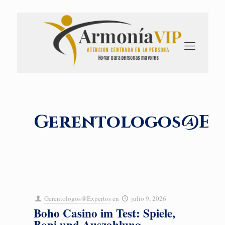
Gerentologos@Ex
Gerentologos@Expertos
en
julio 9, 2026
Boho Casino im Test: Spiele,
Boni und Auszahlung