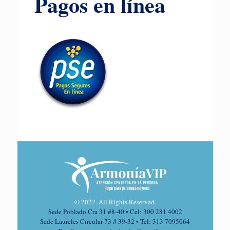
Pagos en línea
© 2022. All Rights Reserved.
Sede Poblado Cra 31 #8-40 • Cel: 300 281 4002
Sede Laureles Circular 73 # 39-32 • Tel: 313 7095064